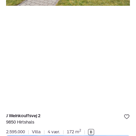
Bolig er ge
J Weinkouffsvej 2
under dine
9850 Hirtshals
favoritter.
2
2.595.000
|
Villa
|
4 vær.
|
172 m
|