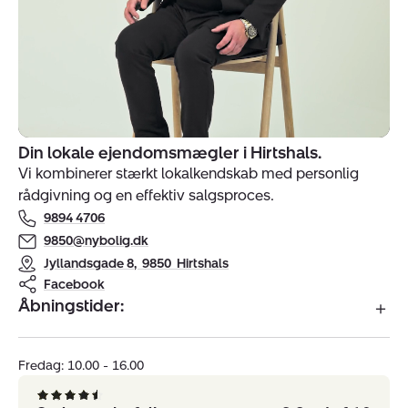
Din lokale ejendomsmægler i Hirtshals.
Indehavere
Vi kombinerer stærkt lokalkendskab med personlig
af
rådgivning og en effektiv salgsproces.
ejendomsmægler
9894 4706
Nybolig
Hirtshals
9850@nybolig.dk
Jyllandsgade 8
,
9850
Hirtshals
Facebook
Åbningstider:
Fredag: 10.00 - 16.00