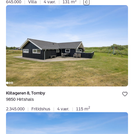
2
645.000
|
Villa
|
4 vær.
|
131 m
|
Fritidshus:
Klitageren
8,
Tornby,
9850
Hirtshals
Bolig er ge
Klitageren 8, Tornby
under dine
9850 Hirtshals
favoritter.
2
2.345.000
|
Fritidshus
|
4 vær.
|
115 m
Villa:
Tulipanvej
2,