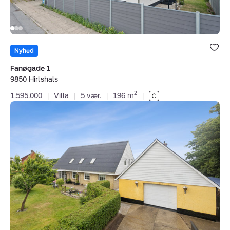
Bolig er ge
under dine
Nyhed
favoritter.
Fanøgade 1
9850 Hirtshals
2
1.595.000
|
Villa
|
5 vær.
|
196 m
|
Villa:
Uggerbyvej
17,
Åbyen,
9850
Hirtshals