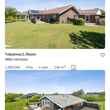
Åbyen,
9850
Hirtshals
Bolig er ge
Tulipanvej 2, Åbyen
under dine
9850 Hirtshals
favoritter.
2
1.095.000
|
Villa
|
4 vær.
|
146 m
|
Fritidshus:
Tangen
9,
Tornby,
9850
Hirtshals