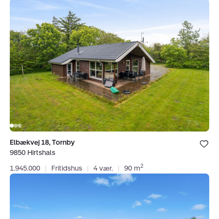
Fritidshus:
Elbækvej
18,
Tornby,
9850
Hirtshals
Bolig er ge
Elbækvej 18, Tornby
under dine
9850 Hirtshals
favoritter.
2
1.945.000
|
Fritidshus
|
4 vær.
|
90 m
Villa:
Garvervænget
10,
Horne,