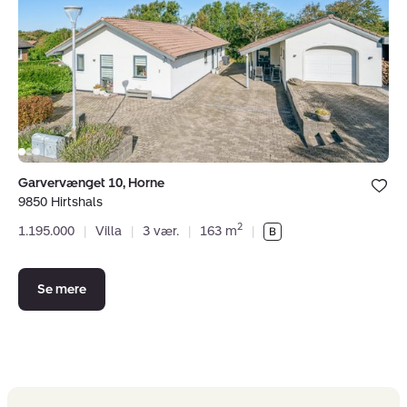
9850
Hirtshals
Bolig er ge
Garvervænget 10, Horne
under dine
9850 Hirtshals
favoritter.
2
1.195.000
|
Villa
|
3 vær.
|
163 m
|
Se mere