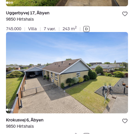
Bolig er ge
Uggerbyvej 17, Åbyen
under dine
9850 Hirtshals
favoritter.
2
745.000
|
Villa
|
7 vær.
|
243 m
|
Villa:
Krokusvej
6,
Åbyen,
9850
Hirtshals
Bolig er ge
Krokusvej 6, Åbyen
under dine
9850 Hirtshals
favoritter.