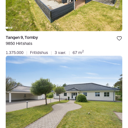
Bolig er ge
Tangen 9, Tornby
under dine
9850 Hirtshals
favoritter.
2
1.375.000
|
Fritidshus
|
3 vær.
|
67 m
Villa:
J
Weinkouffsvej
2,
9850
Hirtshals