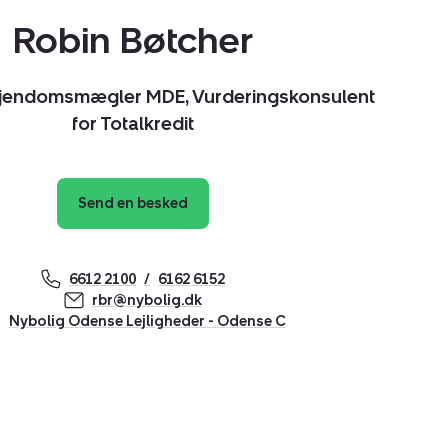
Robin Bøtcher
Ejendomsmægler MDE, Vurderingskonsulent
for Totalkredit
Send en besked
6612 2100
6162 6152
rbr@nybolig.dk
Nybolig Odense Lejligheder - Odense C