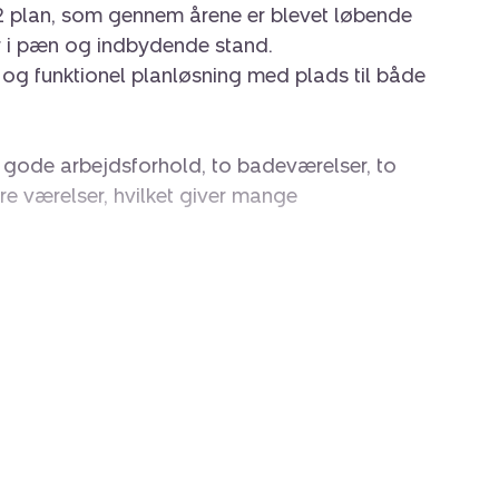
i 2 plan, som gennem årene er blevet løbende
r i pæn og indbydende stand.
og funktionel planløsning med plads til både
 gode arbejdsforhold, to badeværelser, to
re værelser, hvilket giver mange
n adgang til en dejlig altan, hvor udelivet kan
r.
edligeholdt, og blandt de væsentlige
etablering af parkeringsplads samt nyt tag,
ryg og velholdt ramme om boligen.
ombination af villaens charme og lejlighedens