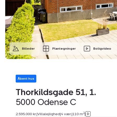
Billeder
Plantegninger
Boligvideo
Åbent hus
Thorkildsgade 51, 1.
5000 Odense C
2
2.595.000 kr.
|
Villalejlighed
|
4 vær.
|
110 m
|