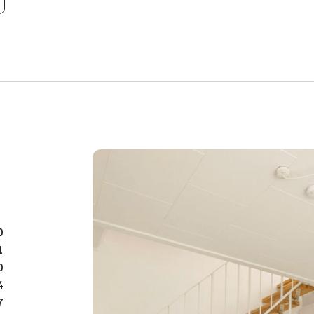
overskuelighed – alt samme
offentlig transport og Od
En spændende bolig med 
ønsker en centralt belig
vedligeholdelsesbekymri
0
1
0
4
7