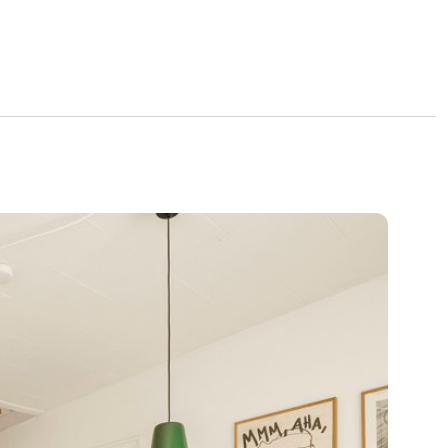
n i kort afstand til byliv, indkøb, caféer,
enses mange faciliteter.
masser af muligheder for køberen, der
gende bolig med god plads og lave
nger.