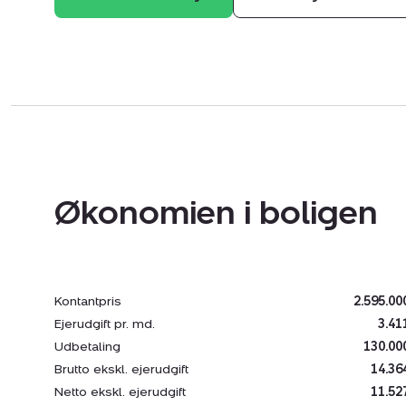
Økonomien i boligen
Kontantpris
2.595.00
Ejerudgift pr. md.
3.41
Udbetaling
130.00
Brutto ekskl. ejerudgift
14.36
Netto ekskl. ejerudgift
11.52