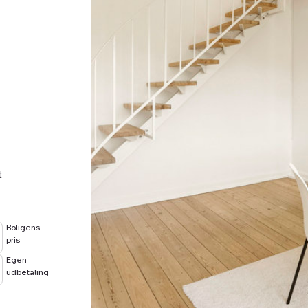
t
Boligens
pris
Egen
udbetaling