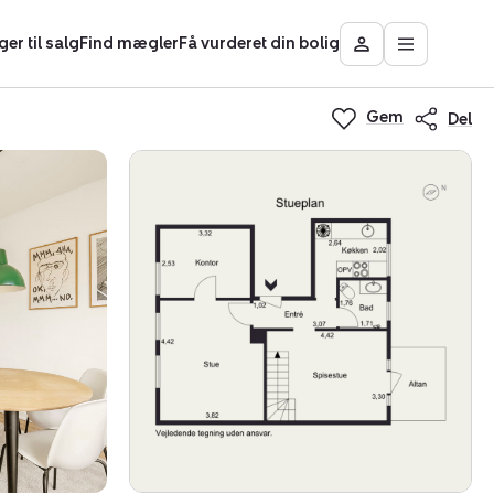
ger til salg
Find mægler
Få vurderet din bolig
Åbn
Besøg
hovedmen
Mit
Nybolig
Gem
Del