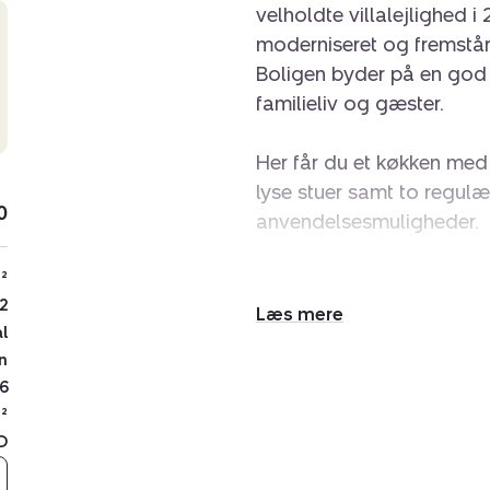
velholdte villalejlighed 
moderniseret og fremstå
Boligen byder på en god 
familieliv og gæster.
Her får du et køkken med
lyse stuer samt to regulæ
0
anvendelsesmuligheder.
²
Fra boligen er der desude
2
nydes i private omgivelse
Udvid/skjul
al
tekst
n
Ejendommen er løbende v
6
forbedringer kan nævnes 
²
hvilket bidrager til en t
D
Her får du en attraktiv k