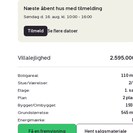
Næste åbent hus med tilmelding
Søndag d. 16. aug. kl. 10:00 - 16:00
Tilmeld
Se flere datoer
Villalejlighed
2.595.00
Boligareal:
110 m
Stue/Værelser:
2/
Etage:
1. s
Plan:
2 pla
Bygget/Ombygget:
193
Grundstørrelse:
545 m
Energimærke:
Få en fremvisning
Hent salgsmateriale