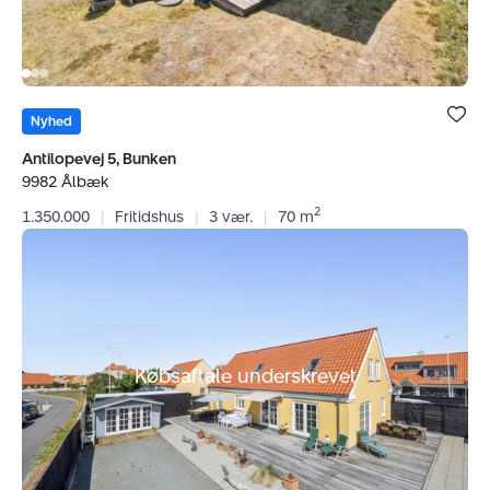
Bolig er ge
under dine
Nyhed
favoritter.
Antilopevej 5, Bunken
9982 Ålbæk
2
1.350.000
|
Fritidshus
|
3 vær.
|
70 m
Villa:
Thagårdsvej
6,
9990
Skagen
Købsaftale underskrevet