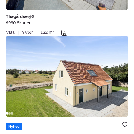
Thagårdsvej 6
9990 Skagen
2
Villa
|
4 vær.
|
122 m
|
Villa:
Højensvej
44,
9990
Skagen
Bolig er ge
under dine
Nyhed
favoritter.