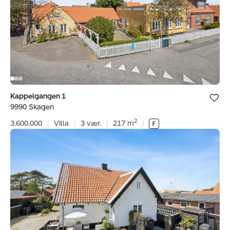
Skagen
Bolig er ge
Kappelgangen 1
under dine
9990 Skagen
favoritter.
2
3.600.000
|
Villa
|
3 vær.
|
217 m
|
Villa:
Carl
Johansens
Vej
23A,
9990
Skagen