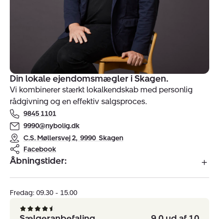
Din lokale ejendomsmægler i Skagen.
Vi kombinerer stærkt lokalkendskab med personlig
rådgivning og en effektiv salgsproces.
9845 1101
9990@nybolig.dk
C.S. Møllersvej 2
,
9990
Skagen
Facebook
Åbningstider:
Fredag: 09.30 - 15.00
Sælgeranbefaling
9.0 ud af 10