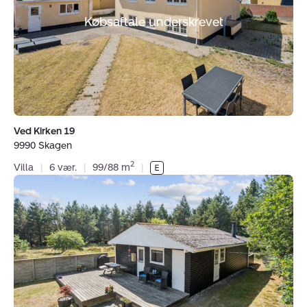
9990
Skagen
Købsaftale underskrevet
Ved Kirken 19
9990 Skagen
2
Villa
|
6 vær.
|
99/88 m
|
Fritidshus:
Antilopevej
5,
Bunken,
9982
Ålbæk