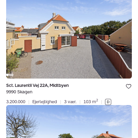
Sct.
Laurentii
Vej
22A,
Midtbyen,
9990
Skagen
Bolig er ge
Sct. Laurentii Vej 22A, Midtbyen
under dine
9990 Skagen
favoritter.
2
3.200.000
|
Ejerlejlighed
|
3 vær.
|
103 m
|
Villa:
Kappelgangen
1,
9990