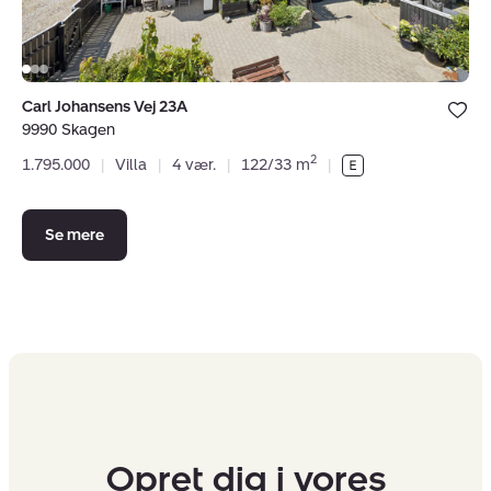
Bolig er ge
Carl Johansens Vej 23A
under dine
9990 Skagen
favoritter.
2
1.795.000
|
Villa
|
4 vær.
|
122/33 m
|
Se mere
Opret dig i vores