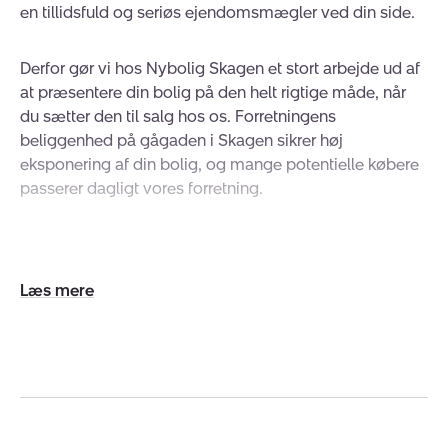
en tillidsfuld og seriøs ejendomsmægler ved din side.
Derfor gør vi hos Nybolig Skagen et stort arbejde ud af
at præsentere din bolig på den helt rigtige måde, når
du sætter den til salg hos os. Forretningens
beliggenhed på gågaden i Skagen sikrer høj
eksponering af din bolig, og mange potentielle købere
passerer dagligt vores forretning.
Samtidig sørger vi for en markant markedsføring af din
bolig med gode billeder, der indrammer de særlige
Udvid/skjul
detaljer ved netop din bolig på nybolig.dk, i den lokale
tekst
avis Skagen Onsdag, men også på skagensavis.dk
samt i vores udstillinger på udvalgte steder.
Vi er desuden stærkt og synligt tilstede på både
Facebook, Instagram og LinkedIn, hvilket giver os en
bred vifte af muligheder for digital eksponering af din