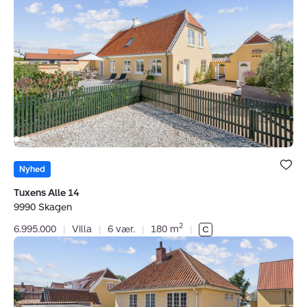
CVR:
34131228
Alle
14,
9990
Skagen
Bolig er ge
under dine
Nyhed
favoritter.
Tuxens Alle 14
9990 Skagen
2
6.995.000
|
Villa
|
6 vær.
|
180 m
|
Villa:
Ved
Kirken
19,