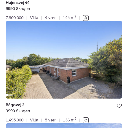
Højensvej 44
9990 Skagen
2
7.900.000
|
Villa
|
4 vær.
|
144 m
|
Villa:
Bågøvej
2,
9990
Skagen
Bolig er ge
Bågøvej 2
under dine
9990 Skagen
favoritter.
2
1.495.000
|
Villa
|
5 vær.
|
136 m
|
Ejerlejlighed: