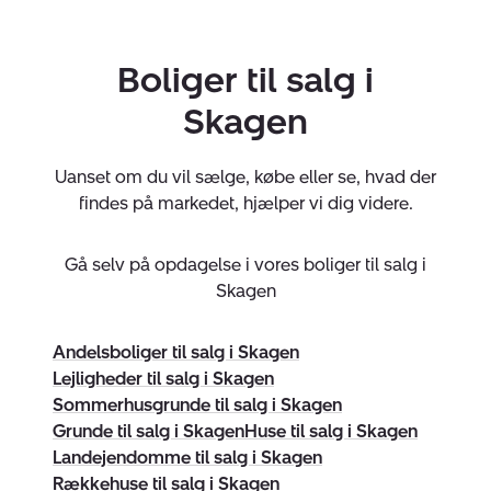
Kort sagt – vi dækker hele boligmarkedet i og omkring
Boliger til salg i
Skagen, og hos Nybolig Skagen er både købere og
sælgere sikret en tryg og ordentlig handel.
Skagen
Skagen er noget helt særligt
Uanset om du vil sælge, købe eller se, hvad der
Skagen har som Danmarks nordligste by altid haft en
findes på markedet, hjælper vi dig videre.
særlig plads i danskernes hjerter, og i sidste del af
1800-tallet fik Skagensmalere som P.S. Krøyer, Holger
Gå selv på opdagelse i vores boliger til salg i
Drachmann og Laurits Tuxen for alvor øjnene op for den
Skagen
helt særlige stemning og det særlige lys, som gør
vores idylliske og hyggelige by helt unik.
Andelsboliger til salg i Skagen
Lejligheder til salg i Skagen
Derfor forstår vi godt interessen omkring vores by.
Sommerhusgrunde til salg i Skagen
Skagen tilbyder lidt af det hele – her er både kort
Grunde til salg i Skagen
Huse til salg i Skagen
afstand til havet, grønne områder, historiske bygninger
Landejendomme til salg i Skagen
og ikke mindst et hyggeligt og livligt handelsstrøg i
Rækkehuse til salg i Skagen