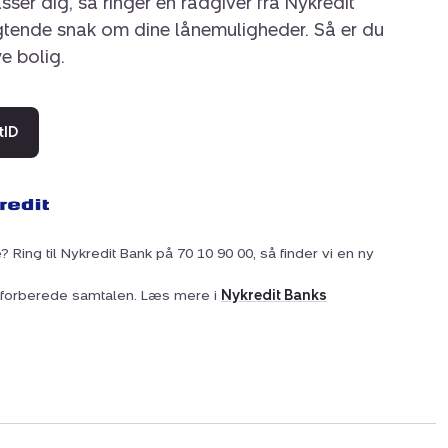
sser dig, så ringer en rådgiver fra Nykredit
igtende snak om dine lånemuligheder. Så er du
ye bolig.
tID
? Ring til Nykredit Bank på 70 10 90 00, så finder vi en ny
at forberede samtalen. Læs mere i
Nykredit Banks