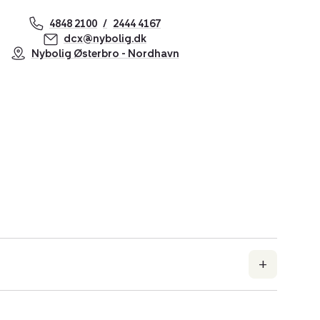
4848 2100
2444 4167
dcx@nybolig.dk
Nybolig Østerbro - Nordhavn