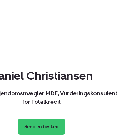
aniel Christiansen
Ejendomsmægler MDE, Vurderingskonsulent
for Totalkredit
Send en besked