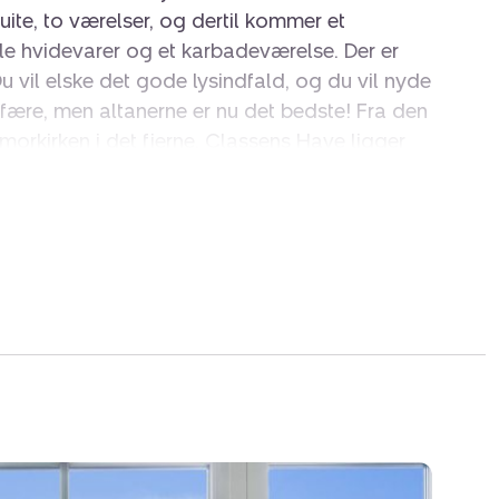
 suite, to værelser, og dertil kommer et
e hvidevarer og et karbadeværelse. Der er
 vil elske det gode lysindfald, og du vil nyde
ære, men altanerne er nu det bedste! Fra den
orkirken i det fjerne. Classens Have ligger
 hjørnet. Det gør Kastellet næsten også, og
d dyp i vandet, lokker Nordre Frihavnsgade
ndæn summen, butikker og hyggelige
meste og cykle til alt, simpelthen!