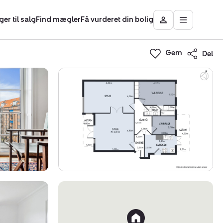
ger til salg
Find mægler
Få vurderet din bolig
Åbn
Besøg
hovedmen
Mit
Nybolig
Gem
Del