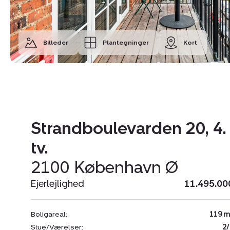
Billeder
Plantegninger
Kort
Strandboulevarden 20, 4.
tv.
2100 København Ø
Ejerlejlighed
11.495.00
Boligareal:
119 m
Stue/Værelser:
2/