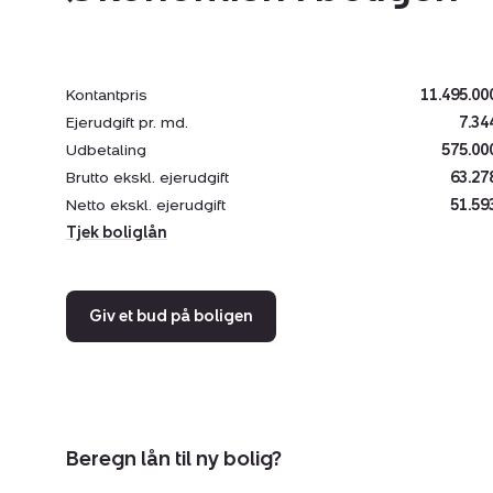
Kontantpris
11.495.00
Ejerudgift pr. md.
7.34
Udbetaling
575.00
Brutto ekskl. ejerudgift
63.27
Netto ekskl. ejerudgift
51.59
Tjek boliglån
Giv et bud på boligen
Beregn lån til ny bolig?