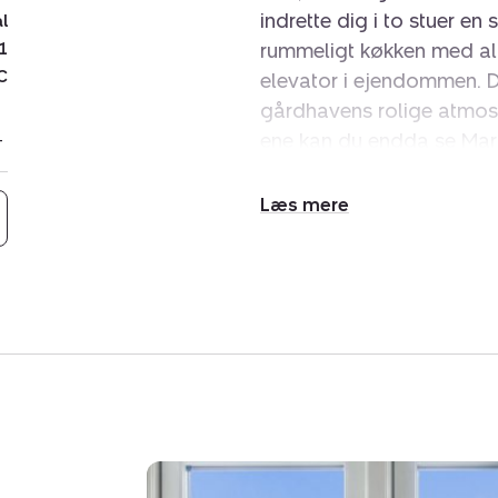
indrette dig i to stuer en
al
rummeligt køkken med all
1
C
elevator i ejendommen. Du
gårdhavens rolige atmosf
ene kan du endda se Marm
bogstaveligt talt lige om
mens Nordhavn frister me
Udvid/skjul
og Østerbrogade med mo
tekst
caféer. Du kan gå til det 