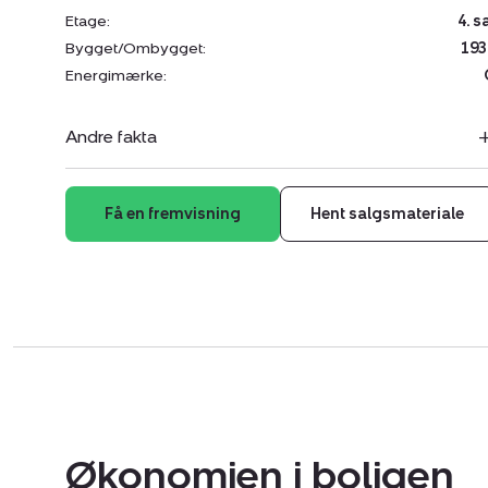
Etage:
4. s
Bygget/Ombygget:
193
Energimærke:
Andre fakta
Få en fremvisning
Hent salgsmateriale
Økonomien i boligen