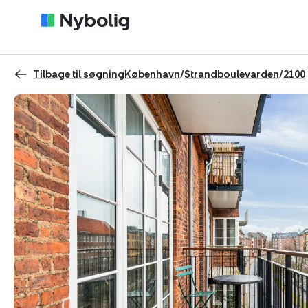
Tilbage til søgning
København
/
Strandboulevarden
/
2100