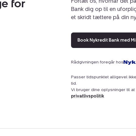
e for
Fortæl os, hvornår det pa
Bank dig op til en uforpl
et skridt tættere på din n
Book Nykredit Bank med Mi
Rådgivningen foregår hos
Passer tidspunktet alligevel ikke
tid.
Vi bruger dine oplysninger til 
privatlivspolitik