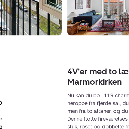
4V’er med to læk
Marmorkirken
Nu kan du bo i 119 charme
0
heroppe fra fjerde sal, du
men fra to altaner, og du
Denne flotte fireværelses
²
stuk, roset og dobbelte 
2