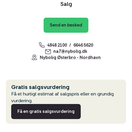
Salg
Kopier link
Del via mail
Send en besked
4848 2100
6646 5620
na7@nybolig.dk
Nybolig Østerbro - Nordhavn
Gratis salgsvurdering
Få et hurtigt estimat af salgspris eller en grundig
vurdering.
Få en gratis salgsvurdering