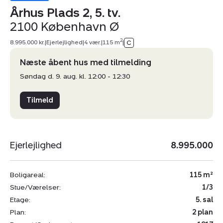
Århus Plads 2, 5. tv.
2100 København Ø
2
8.995.000 kr.
|
Ejerlejlighed
|
4 vær.
|
115 m
|
Næste åbent hus med tilmelding
Søndag d. 9. aug. kl. 12:00 - 12:30
Tilmeld
Ejerlejlighed
8.995.000
Boligareal:
115 m²
Stue/Værelser:
1/3
Etage:
5. sal
Plan:
2 plan