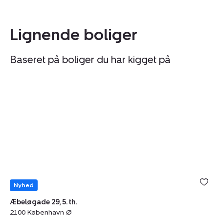
Lignende boliger
Baseret på boliger du har kigget på
Ejerlejlighed:
Ej
Tilmeld åbent hus
søndag 09. august kl. 12.00 - 12.30
Æbeløgade
Ka
29,
9,
5.
st
th.,
3.,
2100
2
København
K
Ø
Ø
Nyhed
Æbeløgade 29, 5. th.
2100 København Ø