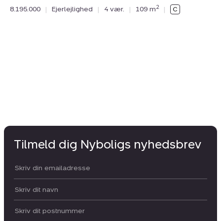
N
2
8.195.000
|
Ejerlejlighed
|
4 vær.
|
109 m
|
Kas
21
10
Tilmeld dig Nyboligs nyhedsbrev
Din email:
Dit navn:
Postnummer