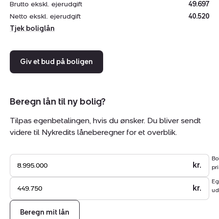
Brutto ekskl. ejerudgift
49.697
Netto ekskl. ejerudgift
40.520
Tjek boliglån
Giv et bud på boligen
Beregn lån til ny bolig?
Tilpas egenbetalingen, hvis du ønsker. Du bliver sendt
videre til Nykredits låneberegner for et overblik.
Bo
kr.
pri
Eg
kr.
ud
Beregn mit lån