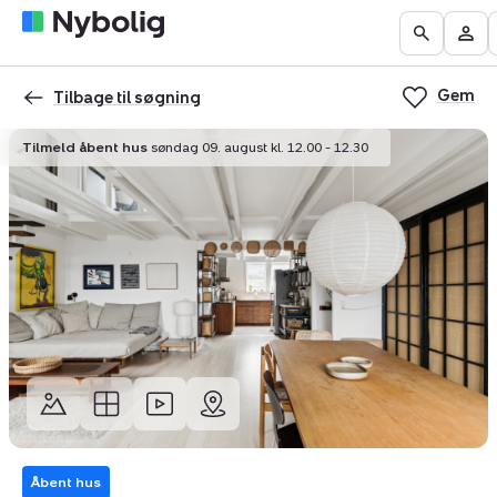
Boliger
Find
Få
Go
Be
til
mægler
vurderet
to
Mit
salg
din
Gem
the
Nyb
Tilbage til søgning
bolig
Search
Tilmeld åbent hus
søndag 09. august kl. 12.00 - 12.30
page
Åbent hus