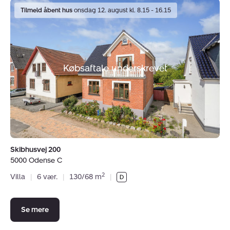
Villa:
Tilmeld åbent hus
onsdag 12. august kl. 8.15 - 16.15
Skibhusvej
200,
5000
Odense
C
Købsaftale underskrevet
Skibhusvej 200
5000 Odense C
2
Villa
|
6 vær.
|
130/68 m
|
Se mere