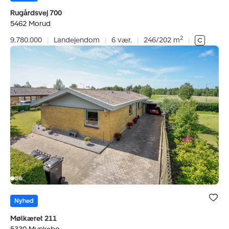
favoritter.
Rugårdsvej 700
5462 Morud
2
9.780.000
|
Landejendom
|
6 vær.
|
246/202 m
|
Villa:
Mølkæret
211,
5330
Munkebo
Bolig er ge
under dine
Nyhed
favoritter.
Mølkæret 211