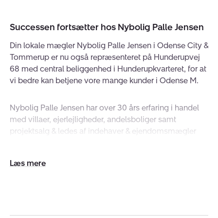
Successen fortsætter hos Nybolig Palle Jensen
Din lokale mægler Nybolig Palle Jensen i Odense City &
Tommerup er nu også repræsenteret på Hunderupvej
68 med central beliggenhed i Hunderupkvarteret, for at
vi bedre kan betjene vore mange kunder i Odense M.
Nybolig Palle Jensen har over 30 års erfaring i handel
med villaer, ejerlejligheder, andelsboliger samt
projektsalg & ledes af indehaver & ejendomsmægler
Peter Schultz Jensen, som har opbygget et meget stort
netværk til gavn for firmaets mange kunder. Vi er et
Udvid/skjul
dynamisk & veluddannet team med stor erfaring krydret
tekst
med unge entusiastiske ejendomsmæglere.
Vi kan sælge din bolig