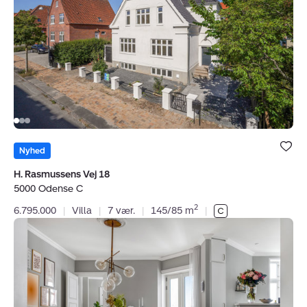
Vej
18,
5000
Odense
C
Bolig er ge
under dine
Nyhed
favoritter.
H. Rasmussens Vej 18
5000 Odense C
2
6.795.000
|
Villa
|
7 vær.
|
145/85 m
|
Ejerlejlighed:
Pantheonsgade
8,
3.
th.,