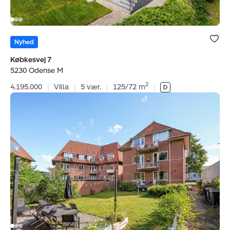
Bolig er ge
under dine
Nyhed
favoritter.
Købkesvej 7
5230 Odense M
2
4.195.000
|
Villa
|
5 vær.
|
125/72 m
|
Ejerlejlighed:
Rugårdsvej
116,
1.
th.,
5000
Odense
C