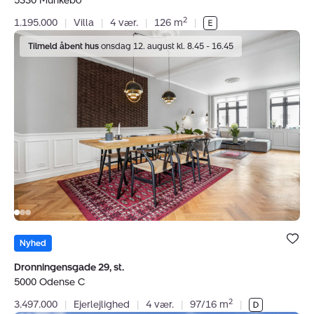
5330 Munkebo
2
1.195.000
|
Villa
|
4 vær.
|
126 m
|
Ejerlejlighed:
Tilmeld åbent hus
onsdag 12. august kl. 8.45 - 16.45
Dronningensgade
29,
st.,
5000
Odense
C
Bolig er ge
under dine
Nyhed
favoritter.
Dronningensgade 29, st.
5000 Odense C
2
3.497.000
|
Ejerlejlighed
|
4 vær.
|
97/16 m
|