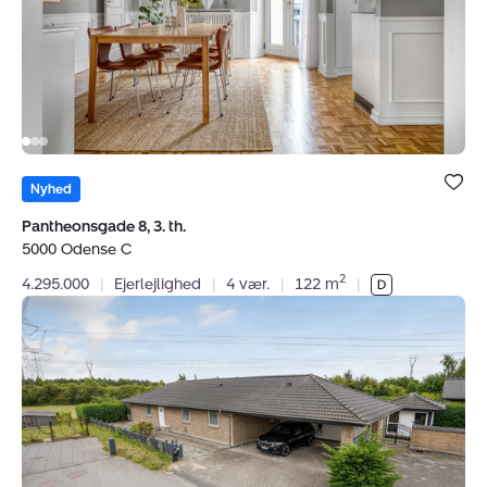
5000
Odense
C
Bolig er ge
under dine
Nyhed
favoritter.
Pantheonsgade 8, 3. th.
5000 Odense C
2
4.295.000
|
Ejerlejlighed
|
4 vær.
|
122 m
|
Villa:
Over-
Holluf-
Vej
91,
Over
Holluf,