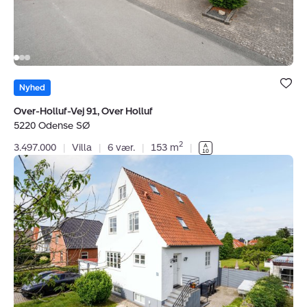
5220
Odense
SØ
Bolig er ge
under dine
Nyhed
favoritter.
Over-Holluf-Vej 91, Over Holluf
5220 Odense SØ
2
3.497.000
|
Villa
|
6 vær.
|
153 m
|
Villa:
Købkesvej
7,
5230
Odense
M