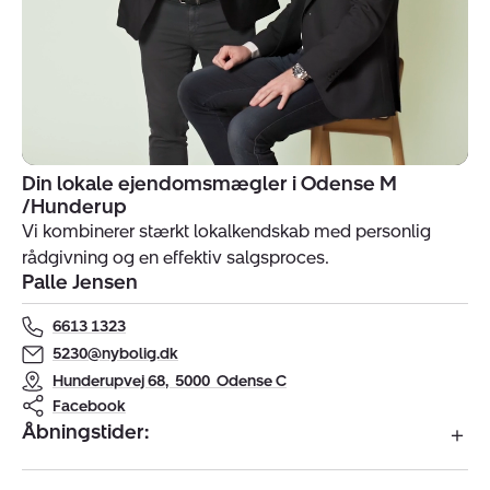
Din lokale ejendomsmægler i Odense M
Indehavere
/Hunderup
af
Vi kombinerer stærkt lokalkendskab med personlig
ejendomsmægler
rådgivning og en effektiv salgsproces.
Nybolig
Palle Jensen
Hunderup
6613 1323
5230@nybolig.dk
Hunderupvej 68
,
5000
Odense C
Facebook
Åbningstider: