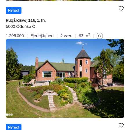
Bolig er ge
under dine
Nyhed
favoritter.
Rugårdsvej 116, 1. th.
5000 Odense C
2
1.295.000
|
Ejerlejlighed
|
2 vær.
|
63 m
|
Landejendom:
Rugårdsvej
700,
5462
Morud
Bolig er ge
under dine
Nyhed