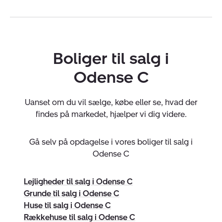
Boliger til salg i
Vi glæder os til at byde dig velkommen hos:
Odense C
Nybolig Odense Palle Jensen City
Nybolig Hunderup Palle Jensen
Uanset om du vil sælge, købe eller se, hvad der
Nybolig Odense Projekt
findes på markedet, hjælper vi dig videre.
Nybolig Tommerup Palle Jensen
Gå selv på opdagelse i vores boliger til salg i
Odense C
Virksomheden har tegnet ansvarsforsikring og
garantistillelse hos HDI Forsikring telefon 3336 9597.
Forsikring dækker kun formidling af ejendomme
Lejligheder til salg i Odense C
beliggende i Danmark fra kontorer beliggende i Europa.
Grunde til salg i Odense C
CVR:
41950315
Huse til salg i Odense C
Rækkehuse til salg i Odense C