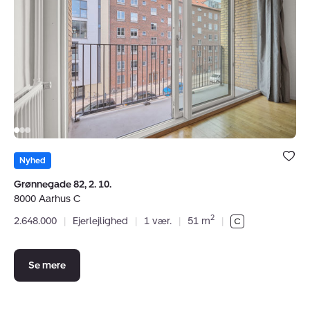
2.
10.,
8000
Aarhus
C
Bolig er ge
under dine
Nyhed
favoritter.
Grønnegade 82, 2. 10.
8000 Aarhus C
2
2.648.000
|
Ejerlejlighed
|
1 vær.
|
51 m
|
Se mere