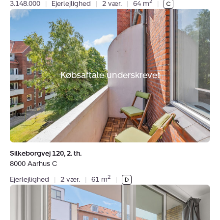
2
3.148.000
|
Ejerlejlighed
|
2 vær.
|
64 m
|
Ejerlejlighed:
Silkeborgvej
120,
2.
th.,
8000
Købsaftale underskrevet
Aarhus
C
Silkeborgvej 120, 2. th.
8000 Aarhus C
2
Ejerlejlighed
|
2 vær.
|
61 m
|
Ejerlejlighed:
Grønnegade
82,