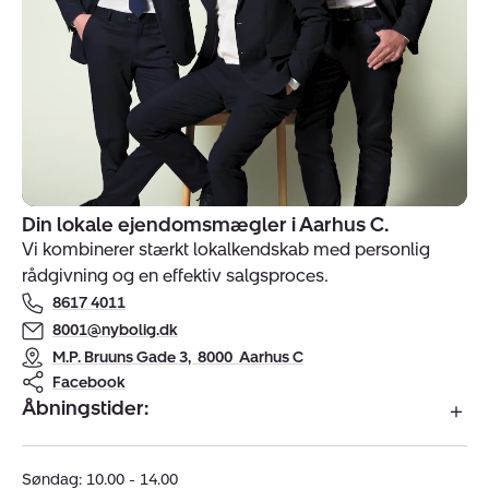
Din lokale ejendomsmægler i Aarhus C.
Indehavere
Vi kombinerer stærkt lokalkendskab med personlig
af
rådgivning og en effektiv salgsproces.
ejendomsmægler
8617 4011
Nybolig
Aarhus
8001@nybolig.dk
C
M.P. Bruuns Gade 3
,
8000
Aarhus C
-
Facebook
Åbningstider:
Bruuns
Bro
Lejligheder
Søndag: 10.00 - 14.00