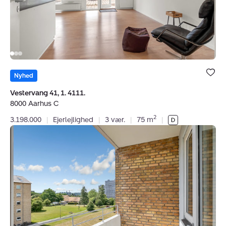
Aarhus
C
Bolig er ge
under dine
Nyhed
favoritter.
Vestervang 41, 1. 4111.
8000 Aarhus C
2
3.198.000
|
Ejerlejlighed
|
3 vær.
|
75 m
|
Ejerlejlighed:
Nordborggade
49,
3.
th.,
8000
Aarhus
C