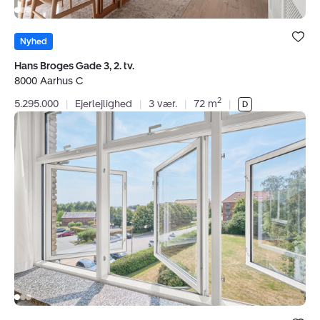
Bolig er ge
under dine
Nyhed
favoritter.
Hans Broges Gade 3, 2. tv.
8000 Aarhus C
2
5.295.000
|
Ejerlejlighed
|
3 vær.
|
72 m
|
Ejerlejlighed:
Gustav
Wieds
Vej
25,
2.
th.,
8000
Aarhus
C
Bolig er ge