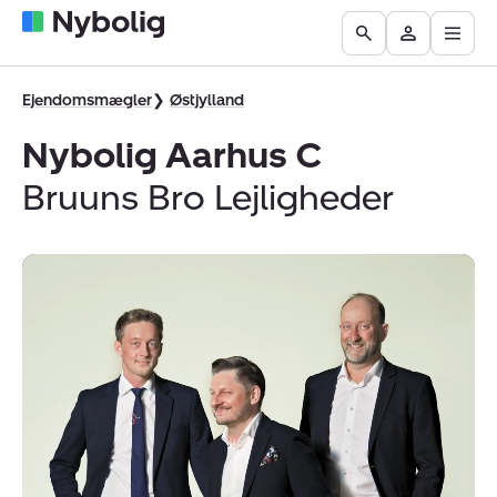
Åbn
Boliger
Find
Få
Go
Besøg
hove
til
mægler
vurderet
to
Mit
salg
din
the
Nybolig
Ejendomsmægler
Østjylland
bolig
Search
Nybolig Aarhus C
page
Bruuns Bro Lejligheder