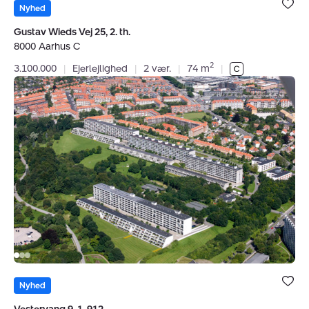
under dine
Nyhed
favoritter.
Gustav Wieds Vej 25, 2. th.
8000 Aarhus C
2
3.100.000
|
Ejerlejlighed
|
2 vær.
|
74 m
|
Ejerlejlighed:
Vestervang
9,
1.
912.,
8000
Aarhus
C
Bolig er ge
under dine
Nyhed
favoritter.