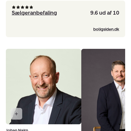
Sælgeranbefaling
9.6 ud af 10
boligsiden.dk
Johan Nairn