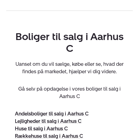
Aarhus. Vi har udviklet et udlejningskoncept, hvor vi
kan hjælpe dig med at finde en lejebolig og endvidere
stå for udlejning af enkelte lejeboliger eller større
lejeboligprojekter i og omkring Aarhus C.
Boliger til salg i Aarhus
Effektiv formidling
C
Uanset om du ønsker at sælge, købe eller udleje,
tilrettelægger vi et forløb, der er tilpasset din situation.
Uanset om du vil sælge, købe eller se, hvad der
Vores tilgang er professionel, struktureret og altid med
findes på markedet, hjælper vi dig videre.
respekt for både boligen og processen.
Gå selv på opdagelse i vores boliger til salg i
Uforpligtende vurdering
Aarhus C
Overvejer du at sælge, købe eller udleje? Så tilbyder vi
en uforpligtende vurdering og ærlig rådgivning af
Andelsboliger til salg i Aarhus C
boligen. Du er altid velkommen til at kontakte os på tlf.
Lejligheder til salg i Aarhus C
86 17 40 11 eller kigge forbi forretningen til en fortrolig
Huse til salg i Aarhus C
samtale.
Rækkehuse til salg i Aarhus C