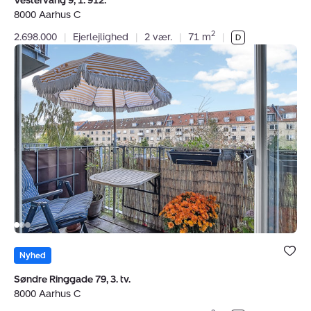
Vestervang 9, 1. 912.
8000 Aarhus C
2
2.698.000
|
Ejerlejlighed
|
2 vær.
|
71 m
|
Ejerlejlighed:
Søndre
Ringgade
79,
3.
tv.,
8000
Aarhus
C
Bolig er ge
under dine
Nyhed
favoritter.
Søndre Ringgade 79, 3. tv.
8000 Aarhus C