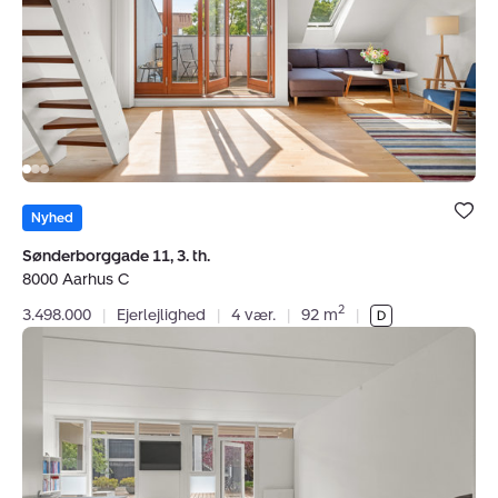
th.,
8000
Aarhus
C
Bolig er ge
under dine
Nyhed
favoritter.
Sønderborggade 11, 3. th.
8000 Aarhus C
2
3.498.000
|
Ejerlejlighed
|
4 vær.
|
92 m
|
Ejerlejlighed:
Vestervang
41,
1.
4111.,
8000