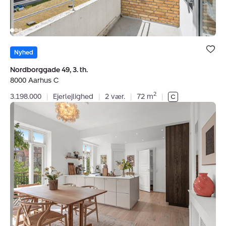
Bolig er ge
under dine
Nyhed
favoritter.
Nordborggade 49, 3. th.
8000 Aarhus C
2
3.198.000
|
Ejerlejlighed
|
2 vær.
|
72 m
|
Ejerlejlighed:
Hans
Broges
Gade
3,
2.
tv.,
8000
Aarhus
C