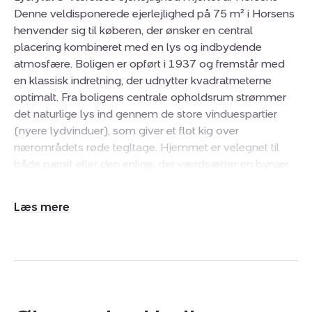
Denne veldisponerede ejerlejlighed på 75 m² i Horsens
henvender sig til køberen, der ønsker en central
placering kombineret med en lys og indbydende
atmosfære. Boligen er opført i 1937 og fremstår med
en klassisk indretning, der udnytter kvadratmeterne
optimalt. Fra boligens centrale opholdsrum strømmer
det naturlige lys ind gennem de store vinduespartier
(nyere lydvinduer), som giver et flot kig over
nærområdets røde tegltage. Hjemmet er velegnet til
både parret eller den enlige, der værdsætter en bynær
base med gode rammer for hverdagens gøremål.
Indretningen er centreret omkring en rummelig stue, der
Udvid/skjul
via en åben forbindelse glider sammen med
tekst
spisepladsen, hvilket skaber et naturligt samlingspunkt
for både afslapning og socialt samvær.
Boligen byder på 1 stort soveværelse mod nord, dejligt
køligt , med god skabsplads. Køkkenet er holdt i en ren