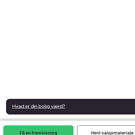
Hvad er din bolig værd?
Få en fremvisning
Hent salgsmateriale