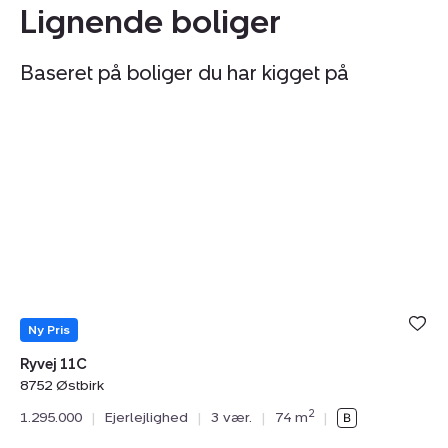
Lignende boliger
Baseret på boliger du har kigget på
Ejerlejlighed:
Ej
Ryvej
Sp
11C,
1,
8752
8
Østbirk
H
Ny Pris
Ryvej 11C
8752 Østbirk
Sp
2
1.295.000
|
Ejerlejlighed
|
3 vær.
|
74 m
|
87