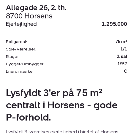
Allegade 26, 2. th.
8700 Horsens
Ejerlejlighed
1.295.000
Boligareal:
75 m²
Stue/Værelser:
1/1
Etage:
2. sal
Bygget/Ombygget:
1937
Energimærke:
C
Lysfyldt 3'er på 75 m²
centralt i Horsens - gode
P-forhold.
Lysfyldt 3-værelses ejerlejlighed i hjertet af Horsens