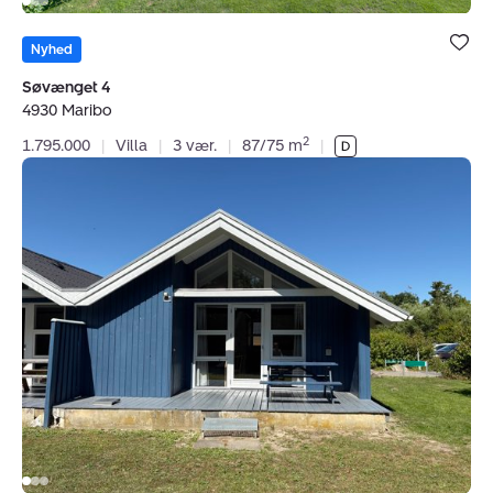
Bolig er ge
under dine
Nyhed
favoritter.
Søvænget 4
4930 Maribo
2
1.795.000
|
Villa
|
3 vær.
|
87/75 m
|
Fritidshus:
Pilestien
304K,
4970
Rødby