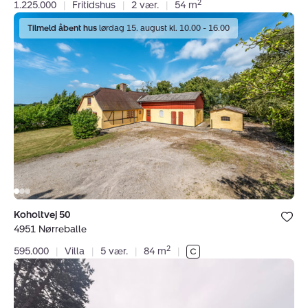
2
1.225.000
|
Fritidshus
|
2 vær.
|
54 m
Villa:
Tilmeld åbent hus
lørdag 15. august kl. 10.00 - 16.00
Koholtvej
50,
4951
Nørreballe
Bolig er ge
Koholtvej 50
under dine
4951 Nørreballe
favoritter.
2
595.000
|
Villa
|
5 vær.
|
84 m
|
Fritidsgrund:
Solsortevænget
5,