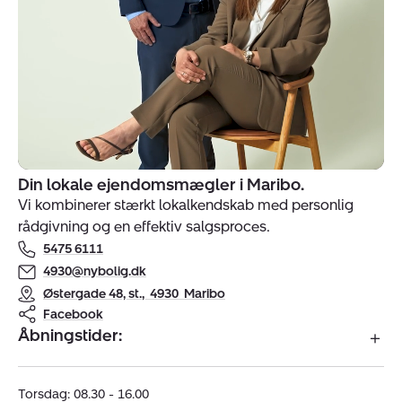
Din lokale ejendomsmægler i Maribo.
Indehavere
Vi kombinerer stærkt lokalkendskab med personlig
af
rådgivning og en effektiv salgsproces.
ejendomsmægler
5475 6111
Nybolig
Maribo
4930@nybolig.dk
-
Østergade 48, st.
,
4930
Maribo
Rødby
Facebook
Åbningstider:
Torsdag: 08.30 - 16.00