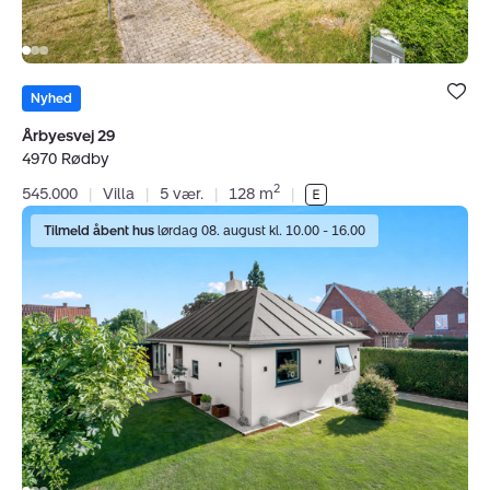
Bolig er ge
under dine
Nyhed
favoritter.
Årbyesvej 29
4970 Rødby
2
545.000
|
Villa
|
5 vær.
|
128 m
|
Villa:
Tilmeld åbent hus
lørdag 08. august kl. 10.00 - 16.00
Søvænget
4,
4930
Maribo