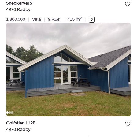
Bolig er ge
Snedkervej 5
under dine
4970 Rødby
favoritter.
2
1.800.000
|
Villa
|
9 vær.
|
415 m
|
Fritidshus:
Golfstien
112B,
4970
Rødby
Bolig er ge
Golfstien 112B
under dine
4970 Rødby
favoritter.