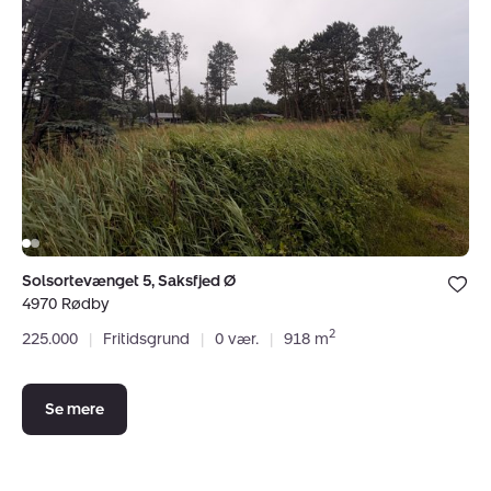
Saksfjed
Ø,
4970
Rødby
Bolig er ge
Solsortevænget 5, Saksfjed Ø
under dine
4970 Rødby
favoritter.
2
225.000
|
Fritidsgrund
|
0 vær.
|
918 m
Se mere