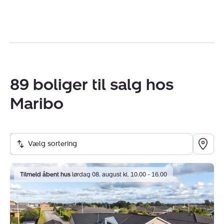
CVR:
40307877
89 boliger til salg hos
Maribo
Vælg sortering
Villa:
Tilmeld åbent hus
lørdag 08. august kl. 10.00 - 16.00
Agerhønevej
56,
4930
Maribo