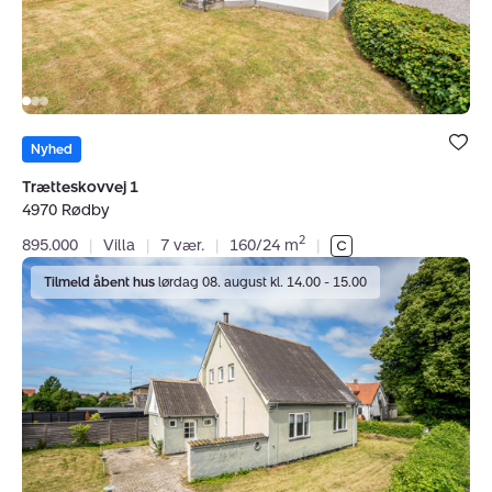
Bolig er ge
under dine
Nyhed
favoritter.
Trætteskovvej 1
4970 Rødby
2
895.000
|
Villa
|
7 vær.
|
160/24 m
|
Villa:
Tilmeld åbent hus
lørdag 08. august kl. 14.00 - 15.00
Årbyesvej
29,
4970
Rødby