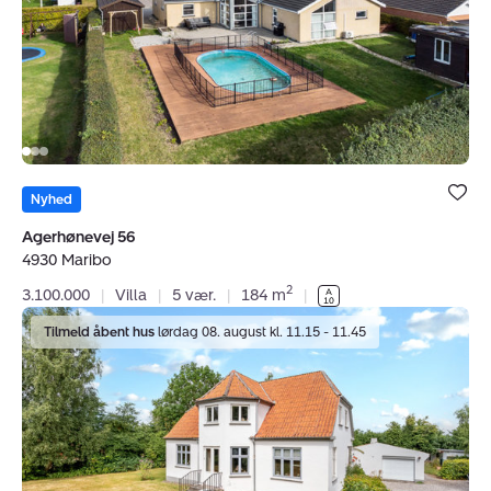
Bolig er ge
under dine
Nyhed
favoritter.
Agerhønevej 56
4930 Maribo
2
3.100.000
|
Villa
|
5 vær.
|
184 m
|
Villa:
Tilmeld åbent hus
lørdag 08. august kl. 11.15 - 11.45
Trætteskovvej
1,
4970
Rødby