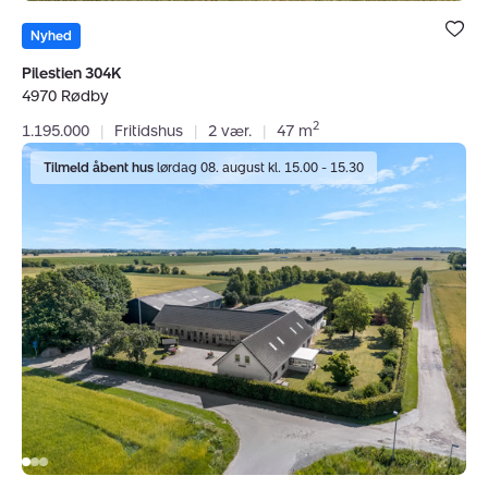
Bolig er ge
under dine
Nyhed
favoritter.
Pilestien 304K
4970 Rødby
2
1.195.000
|
Fritidshus
|
2 vær.
|
47 m
Villa:
Tilmeld åbent hus
lørdag 08. august kl. 15.00 - 15.30
Snedkervej
5,
4970
Rødby