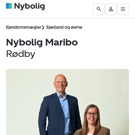
Åbn
Boliger
Find
Få
Go
Besøg
hove
til
mægler
vurderet
to
Mit
salg
din
the
Nybolig
Ejendomsmægler
Sjælland og øerne
bolig
Search
Nybolig Maribo
page
Rødby