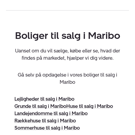
Vi er fyldt med energi, gå på mod og gode idéer,
hvilket er vigtigt for et godt salg. Vores ønske og mål er
altid, at give en professionel og kompetent
helhedsoplevelse fra start til slut.
Boliger til salg i Maribo
Kontakt os gerne på tlf. 5475 6111 eller e-mail på
Uanset om du vil sælge, købe eller se, hvad der
4930@nybolig.dk og aftal tid til en gratis
findes på markedet, hjælper vi dig videre.
salgsvurdering, så vi sammen kan finde den bedste
løsning for dig og din bolig.
Gå selv på opdagelse i vores boliger til salg i
Maribo
Nybolig – mere mægler, mere lokalt og mere
digitalt.
Lejligheder til salg i Maribo
Virksomheden har tegnet ansvarsforsikring og
Grunde til salg i Maribo
Huse til salg i Maribo
garantistillelse hos HDI Forsikring telefon 3336 9597.
Landejendomme til salg i Maribo
Forsikring dækker kun formidling af ejendomme
Rækkehuse til salg i Maribo
beliggende i Danmark fra kontorer beliggende i Europa.
Sommerhuse til salg i Maribo