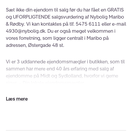
Sæt ikke din ejendom til salg før du har fået en GRATIS
og UFORPLIGTENDE salgsvurdering af Nybolig Maribo
& Rødby. Vi kan kontaktes på tlf. 5475 6111 eller e-mail
4930@nybolig.dk. Du er også meget velkommen i
vores forretning, som ligger centralt i Maribo på
adressen, Østergade 48 st.
Vi er 3 uddannede ejendomsmægler i butikken, som til
sammen har mere end 40 års erfaring med salg af
ejendomme på Midt og Sydlolland, hvorfor vi gerne
siger – Din lokale ejendomsmægler.
Udvid/skjul
Det er ofte en stor beslutning at købe eller sælge en
tekst
bolig, og hos os er vi ikke tilhænger af
standardløsninger, idet der ikke er to huse eller to
kunder der er ens, hvorfor vi tilbyder individuel
rådgivning til en attraktiv og fair pris.