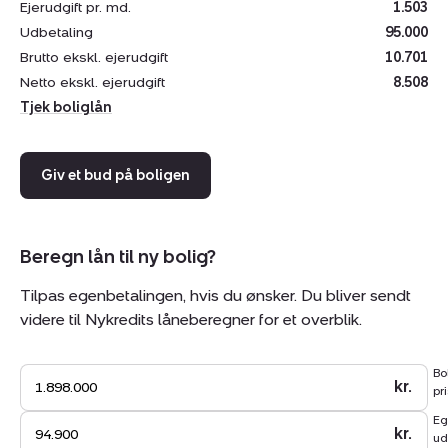
Ejerudgift pr. md.
1.503
stengulv med gulvvarme i hele huset.
Udbetaling
95.000
Brutto ekskl. ejerudgift
10.701
I den meget charmerende og hyggelige udestue finder I
Netto ekskl. ejerudgift
8.508
en skøn spiseplads. Her er virkelig charmerende, og her
Tjek boliglån
kan naturen nydes trods regn og vestenvind. I
forlængelse af udestuen ligger disponibelt rum samt
udhus.
Giv et bud på boligen
Her er tale om en helt særlig bolig med en fantastisk
unik beliggenhed. Det skal opleves! Tag med os ud på
Beregn lån til ny bolig?
en fremvisning.
Tilpas egenbetalingen, hvis du ønsker. Du bliver sendt
BEMÆRK: Huset er ikke tilmeldt udlejning.
videre til Nykredits låneberegner for et overblik.
Bo
kr.
pri
Eg
kr.
ud