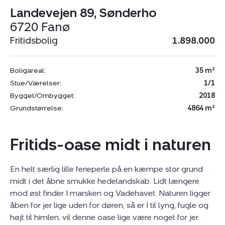
Landevejen 89, Sønderho
6720 Fanø
Fritidsbolig
1.898.000
Boligareal:
35 m²
Stue/Værelser:
1/1
Bygget/Ombygget:
2018
Grundstørrelse:
4864 m²
Fritids-oase midt i naturen
En helt særlig lille ferieperle på en kæmpe stor grund
midt i det åbne smukke hedelandskab. Lidt længere
mod øst finder I marsken og Vadehavet. Naturen ligger
åben for jer lige uden for døren, så er I til lyng, fugle og
højt til himlen, vil denne oase lige være noget for jer.