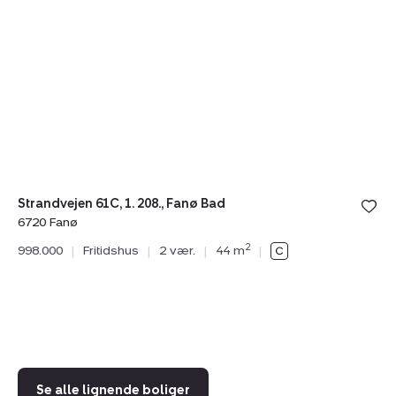
Strandvejen
Kl
61C,
1,
1.
La
208.,
6
Fanø
R
Bad,
6720
Fanø
Strandvejen 61C, 1. 208., Fanø Bad
6720 Fanø
N
2
998.000
|
Fritidshus
|
2 vær.
|
44 m
|
Kl
67
2.
Se alle lignende boliger