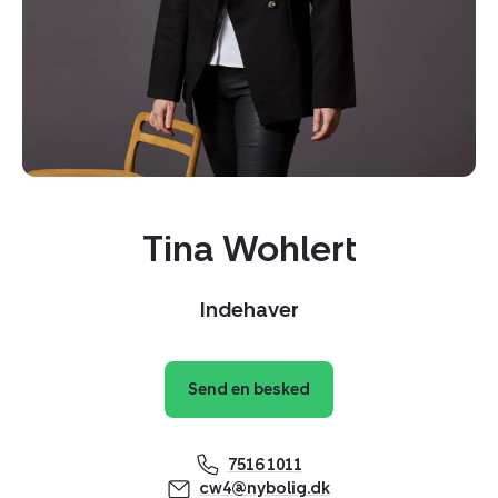
Kopier link
Tina Wohlert
Del via mail
Indehaver
Send en besked
7516 1011
cw4@nybolig.dk