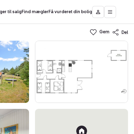
ger til salg
Find mægler
Få vurderet din bolig
Åbn
Besøg
hovedmen
Mit
Nybolig
Gem
Del