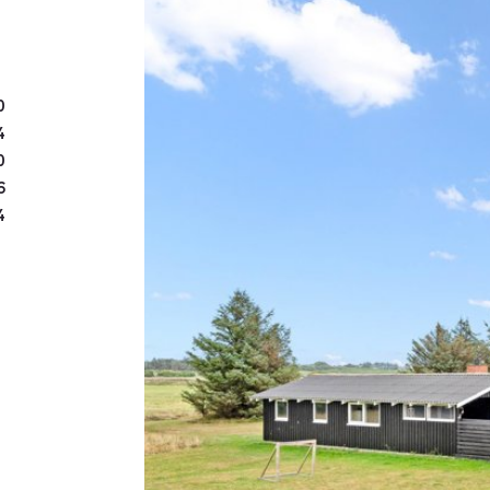
Sommerhuset er beliggen
med dejlig udsigt til åbn
plads til leg, boldspil o
omgivelser skaber de per
0
kort køretur eller cykeltu
4
stort udvalg af restaurant
0
indkøbsmuligheder. Her f
6
4
legeland, bowling og akti
og de brede sandstrande 
Udlejning:
For den køber, der ønske
attraktiv lejeindtægt, er 
udlejningsbureau. I 2025
kr. 73.800 + forbrug.