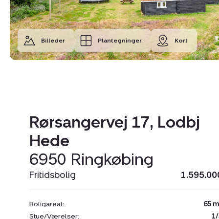
Billeder
Plantegninger
Kort
Rørsangervej 17, Lodbj
Hede
6950 Ringkøbing
Fritidsbolig
1.595.00
Boligareal:
65 m
Stue/Værelser:
1/