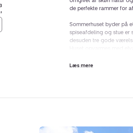
omgivet af skøn natur og
3
de perfekte rammer for afs
²
Sommerhuset byder på et
spiseafdeling og stue er 
desuden tre gode værels
Huset opvarmes med elvar
nyere brændeovn (begge f
temperatur og en hyggel
Udvid/skjul
tekst
Ejendommen har gennemgå
herunder en løbende/delvi
stue, alrum og entré samt
Terrassen er lukket og d
om udelivet, hvor I kan n
meste af dagen.