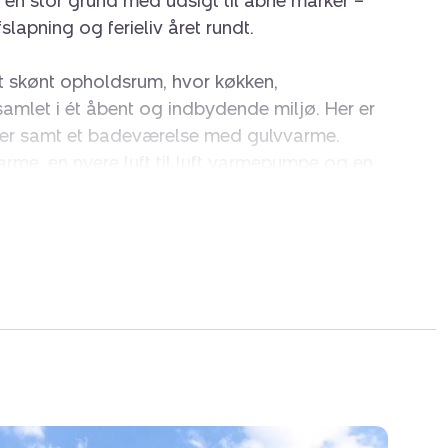
 en stor grund med udsigt til åbne marker –
lapning og ferieliv året rundt.
 skønt opholdsrum, hvor køkken,
samlet i ét åbent og indbydende miljø. Her er
er samt et badeværelse med gulvvarme.
me, en nyere luft til luft varmepumpe og en
ra ca. 2020), som bidrager til en behagelig
ig sommerhusstemning året rundt.
et en række flotte moderniseringer,
st udskiftning af vinduer og døre, nye gulve i
 en ny træterrasse fra efteråret 2025.
elvist overdækket og danner en skøn ramme
yde solen og de rolige omgivelser i læ det