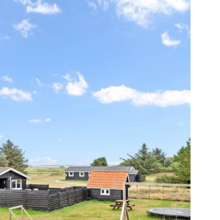
de på en skøn naturgrund på hele 2.669 m²
e marker. Den store grund giver masser af
g andre udendørs aktiviteter, mens de fredelige
fekte rammer for afslapning og ferie. Kun en
r fra huset ligger Søndervig, som byder på et
er, caféer, specialbutikker og
inder I også Lalandia med badeland,
viteter for hele familien, ligesom Vesterhavet
hurtigt kan nås.
r at kombinere egne ferieophold med en
huset allerede tilknyttet Esmark som
 har sommerhuset genereret en lejeindtægt på