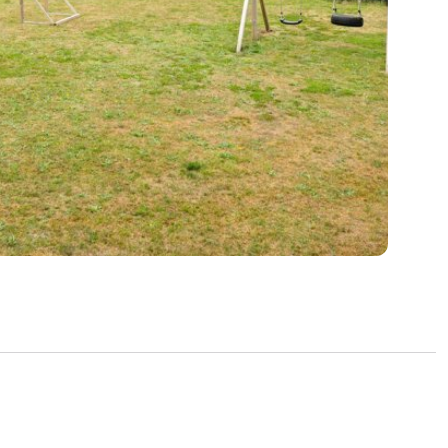
klart sommerhus, hvor moderne opdateringer,
 og en attraktiv beliggenhed går hånd i
yder til afslapning, nærvær og gode