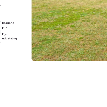
t
Her får I et indflytnings
klassisk sommerhuscharme
hånd – et sted, der indb
Boligens
ferieoplevelser år efter år.
pris
Egen
udbetaling