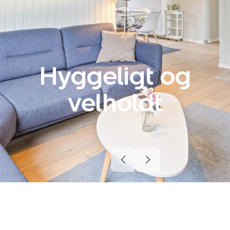
Hyggeligt og
velholdt