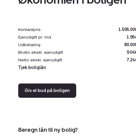
Kontantpris
1.595.00
Ejerudgift pr. md.
1.95
Udbetaling
80.00
Brutto ekskl. ejerudgift
9.04
Netto ekskl. ejerudgift
7.24
Tjek boliglån
Giv et bud på boligen
Beregn lån til ny bolig?