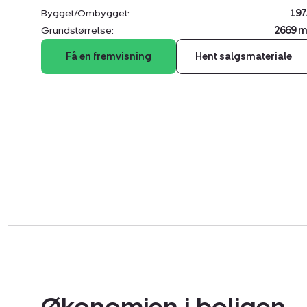
Bygget/Ombygget:
197
Grundstørrelse:
2669 m
Få en fremvisning
Hent salgsmateriale
Økonomien i boligen