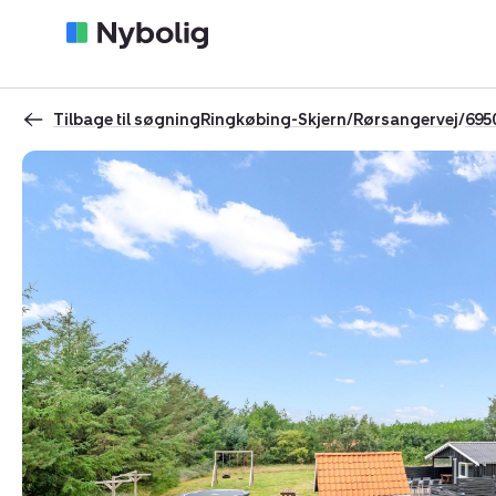
Tilbage til søgning
Ringkøbing-Skjern
/
Rørsangervej
/
695