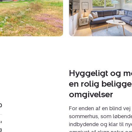
Hyggeligt og 
en rolig beligg
omgivelser
0
For enden af en blind vej
sommerhus, som løbende e
²
indbydende og klar til nye
3