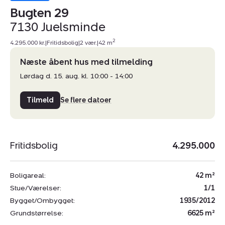
Bugten 29
7130 Juelsminde
2
4.295.000 kr.
|
Fritidsbolig
|
2 vær.
|
42 m
Næste åbent hus med tilmelding
Lørdag d. 15. aug. kl. 10:00 - 14:00
Tilmeld
Se flere datoer
Fritidsbolig
4.295.000
Boligareal:
42 m²
Stue/Værelser:
1/1
Bygget/Ombygget:
1935/2012
Grundstørrelse:
6625 m²