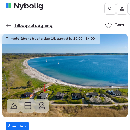
Boliger
Find
Få
Go
Be
til
mægler
vurderet
to
Mit
salg
din
Gem
the
Nyb
Tilbage til søgning
bolig
Search
Tilmeld åbent hus
lørdag 15. august kl. 10.00 - 14.00
page
Åbent hus