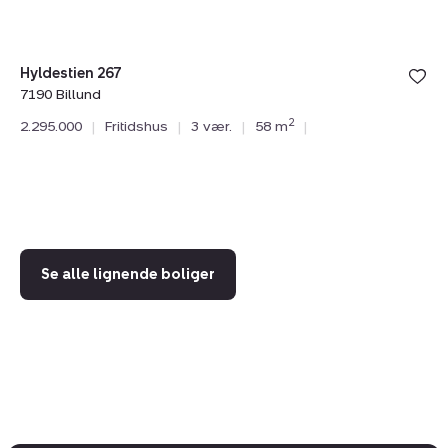
Hyldestien 267
7190 Billund
2
2.295.000
|
Fritidshus
|
3 vær.
|
58 m
|
Hy
71
2.
Se alle lignende boliger