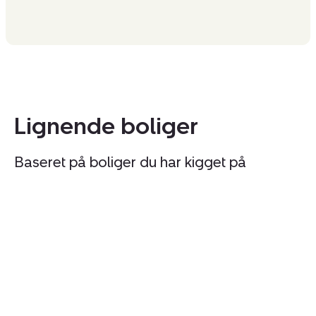
Lignende boliger
Baseret på boliger du har kigget på
Fritidshus:
Fr
Hyldestien
Hy
267,
24
7190
7
Billund
Bi