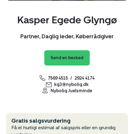
Kasper Egede Glyngø
Partner, Daglig leder, Køberrådgiver
Send en besked
7569 4515
2924 4174
kg3@nybolig.dk
Nybolig Juelsminde
Gratis salgsvurdering
Få et hurtigt estimat af salgspris eller en grundig