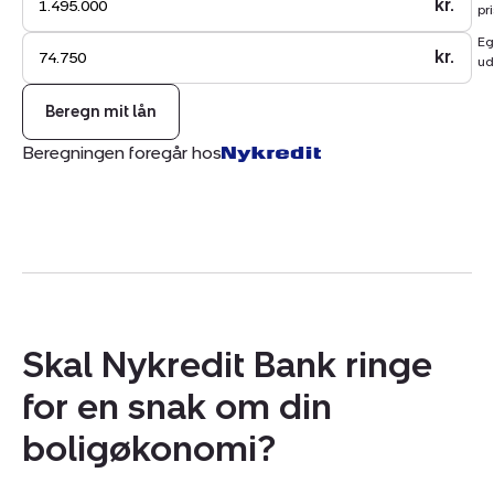
kr.
pri
Kontakt os allerede i dag for en fremvisning af dette
Eg
spændende golfhus.
kr.
ud
Beregn mit lån
Beregningen foregår hos
Skal Nykredit Bank ringe
for en snak om din
boligøkonomi?