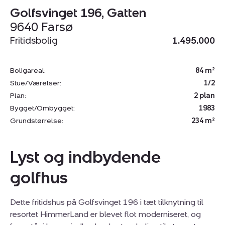
Golfsvinget 196, Gatten
9640 Farsø
Fritidsbolig
1.495.000
Boligareal:
84 m²
Stue/Værelser:
1/2
Plan:
2 plan
Bygget/Ombygget:
1983
Grundstørrelse:
234 m²
Lyst og indbydende
golfhus
Dette fritidshus på Golfsvinget 196 i tæt tilknytning til
resortet HimmerLand er blevet flot moderniseret, og