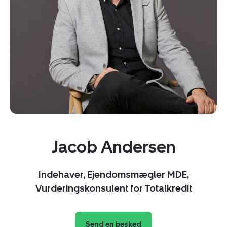
Kopier link
Del via mail
Jacob Andersen
Indehaver, Ejendomsmægler MDE,
Vurderingskonsulent for Totalkredit
Send en besked