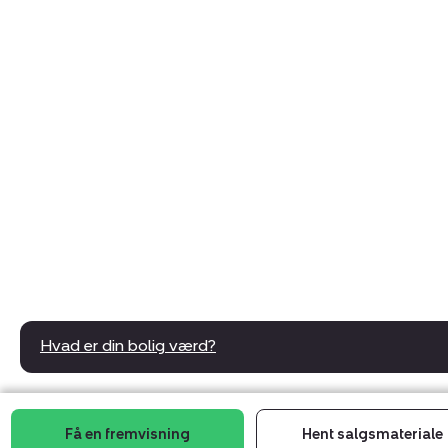
Hvad er din bolig værd?
Få en fremvisning
Hent salgsmateriale