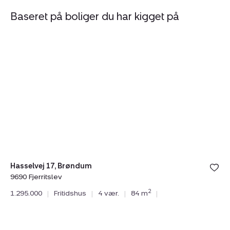
Baseret på boliger du har kigget på
Fritidshus:
Fr
Hasselvej
Go
17,
11
Brøndum,
Ga
9690
9
Fjerritslev
Fa
Hasselvej 17, Brøndum
9690 Fjerritslev
Go
2
1.295.000
|
Fritidshus
|
4 vær.
|
84 m
|
96
1.