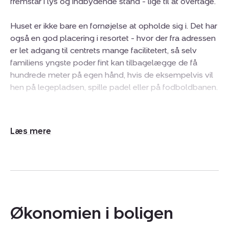
fremstår i lys og indbydende stand - lige til at overtage.
Huset er ikke bare en fornøjelse at opholde sig i. Det har
også en god placering i resortet - hvor der fra adressen
er let adgang til centrets mange facilitetert, så selv
familiens yngste poder fint kan tilbagelægge de få
hundrede meter på egen hånd, hvis de eksempelvis vil
hen på legepladsen, spille padel eller på fodboldbanen.
Takket være moderniseringen får du et lyst og
indbydende helle til dine danske ferier og weekendture.
Udvid/skjul
I stueplan er pladsen helliget de fælles hyggestunder.
tekst
Her går stuen nemlig ud i et med køkkenet, hvor dagens
kok kan lave mad til hele familien. I stueplan er der også
et lyst badeværelse, og endelig er der via store
terrassedørspartiudgang til gode terrasser på begge
sider af huset.
Økonomien i boligen
På førstesalen er reposet udnyttet til skabsopbevaring,