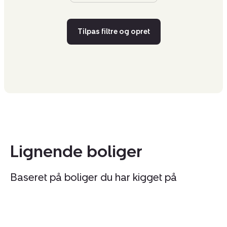
Tilpas filtre og opret
Lignende boliger
Baseret på boliger du har kigget på
Fritidshus:
Fr
Gl
Kl
Skovvej
8,