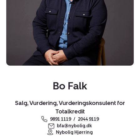
Kopier link
Bo Falk
Del via mail
Salg, Vurdering, Vurderingskonsulent for
Totalkredit
9891 1119
2044 9119
bfa@nybolig.dk
Nybolig Hjørring