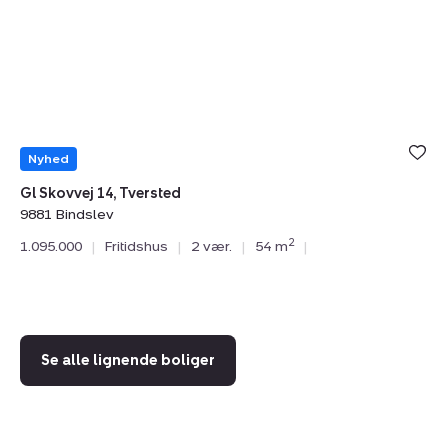
14,
To
Tversted,
9
9881
Hi
Bindslev
Nyhed
Gl Skovvej 14, Tversted
9881 Bindslev
Kl
2
1.095.000
|
Fritidshus
|
2 vær.
|
54 m
|
98
2.
Se alle lignende boliger