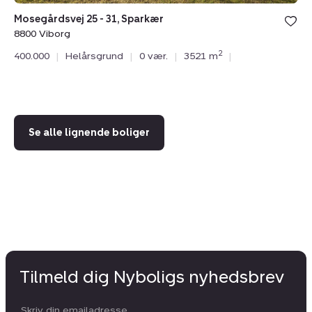
Mosegårdsvej 25 - 31, Sparkær
8800 Viborg
Di
2
400.000
|
Helårsgrund
|
0 vær.
|
3521 m
|
88
39
Se alle lignende boliger
Tilmeld dig Nyboligs nyhedsbrev
Din email: