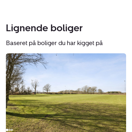
Lignende boliger
Baseret på boliger du har kigget på
Helårsgrund:
He
Mosegårdsvej
Di
25
4,
-
8
31,
Ul
Sparkær,
8800
Viborg