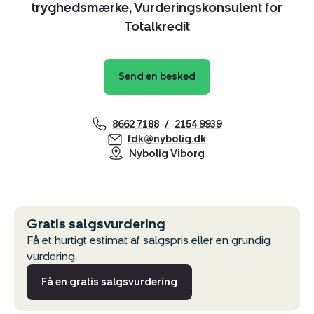
tryghedsmærke, Vurderingskonsulent for
Totalkredit
Send en besked
8662 7188
2154 9939
fdk@nybolig.dk
Nybolig Viborg
Kopier link
Gratis salgsvurdering
Del via mail
Få et hurtigt estimat af salgspris eller en grundig
vurdering.
Få en gratis salgsvurdering