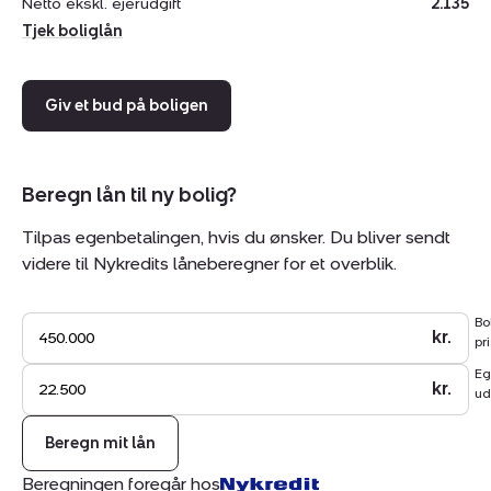
Netto ekskl. ejerudgift
2.135
Tjek boliglån
Eksklusiv:
Tilslutningsafgift til fjernvarme.
Afregnes med
Giv et bud på boligen
Løgstrup Varmeværk
Tilslutningsafgift til EL :. Kr. 18.500,-
Tilslutningsafgift til vand : Kr. 17.762.-
Tinglysningsafgifter, for skødets tinglysning ( Kr.
Beregn lån til ny bolig?
1850 + 0,6% af købesummen)
Tilpas egenbetalingen, hvis du ønsker. Du bliver sendt
videre til Nykredits låneberegner for et overblik.
Bo
kr.
pri
Eg
kr.
ud
Beregn mit lån
Beregningen foregår hos