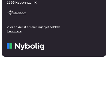
1165
København K
Facebook
Vi er en del af et foreningsejet selskab
Læs mere