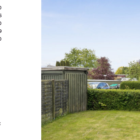
for at indrette hyggelige 
0
6
Beliggenheden er rolig og
0
hverdagens fornødenhede
9
0
områder. Her er gode ramm
der ønsker en overskuelig
gode parkeringsforhold, 
Kort sagt en bolig med e
for at sætte sit eget præg
Kontakt os for en fremvi
t