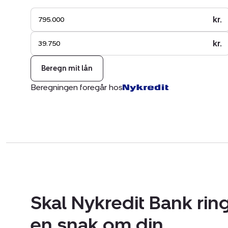
kr.
kr.
Beregn mit lån
Beregningen foregår hos
Skal Nykredit Bank ring
en snak om din