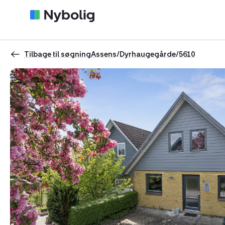
Tilbage til søgning
Assens
/
Dyrhaugegårde
/
5610