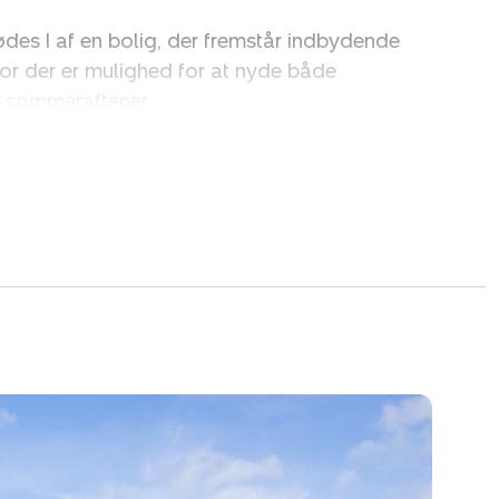
es I af en bolig, der fremstår indbydende
r der er mulighed for at nyde både
 sommeraftener.
 på en praktisk planløsning med en naturlig
rum og de mere private afdelinger.
ndrettet og ligger i forbindelse med boligens
ber en god sammenhæng i hverdagen.
se og giver plads til både afslapning og
værelser, som kan anvendes efter behov –
veværelse, børneværelse eller hjemmekontor.
old er ligeledes praktisk indrettet.
overskueligt udeareal, hvor der er mulighed