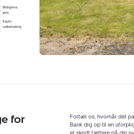
Boligens
pris
Egen
udbetaling
e for
Fortæl os, hvornår det pa
Bank dig op til en uforpl
et skridt tættere på din n