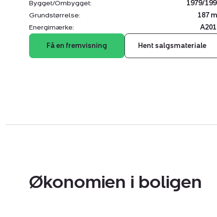
Bygget/Ombygget:
1979/199
Grundstørrelse:
187 m
Energimærke:
A201
Få en fremvisning
Hent salgsmateriale
Økonomien i boligen