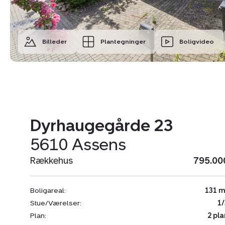
Billeder
Plantegninger
Boligvideo
Dyrhaugegårde 23
5610 Assens
Rækkehus
795.00
Boligareal:
131 m
Stue/Værelser:
1/
Plan:
2 pla