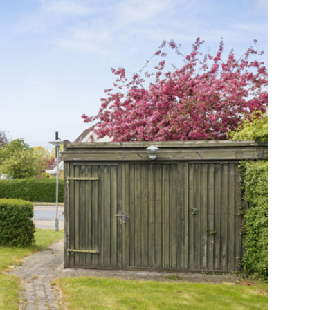
kroge til afslapning og udeliv.
 familievenlig med kort afstand til
r såsom indkøb, institutioner og grønne
er for både børnefamilien, parret eller jer,
 bolig i trygge omgivelser. Der er ligeledes
på fællesparkeringspladsen tæt ved.
n funktionel indretning og gode muligheder
.
sning og oplev boligen med egne øjne.