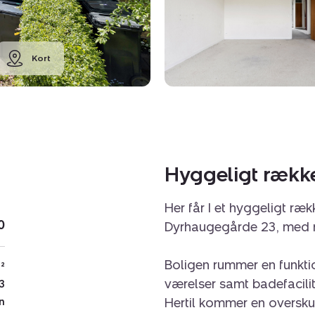
Kort
Hyggeligt ræk
Her får I et hyggeligt r
0
Dyrhaugegårde 23, med m
Boligen rummer en funkt
²
værelser samt badefacili
3
Hertil kommer en oversku
n