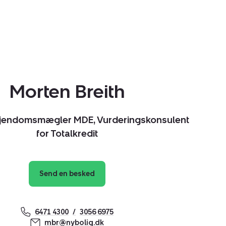
Morten Breith
Ejendomsmægler MDE, Vurderingskonsulent
for Totalkredit
Send en besked
6471 4300
3056 6975
mbr@nybolig.dk