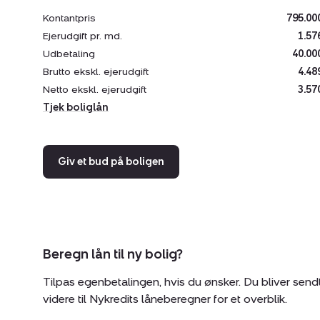
Kontantpris
795.00
Ejerudgift pr. md.
1.57
Udbetaling
40.00
Brutto ekskl. ejerudgift
4.48
Netto ekskl. ejerudgift
3.57
Tjek boliglån
Giv et bud på boligen
Beregn lån til ny bolig?
Tilpas egenbetalingen, hvis du ønsker. Du bliver send
videre til Nykredits låneberegner for et overblik.