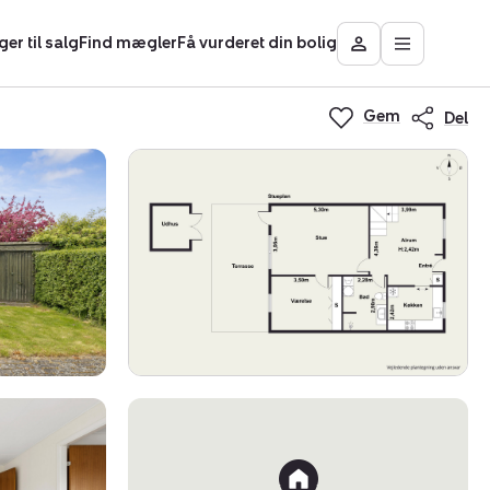
ger til salg
Find mægler
Få vurderet din bolig
Åbn
Besøg
hovedmen
Mit
Nybolig
Gem
Del