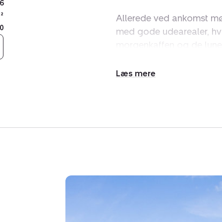
6
²
Allerede ved ankomst mød
0
med gode udearealer, hvo
morgenkaffen og de lune
Indvendigt byder boligen
opdeling mellem opholds
Udvid/skjul
tekst
Køkkenet er funktionelt i
opholdsrum, hvilket ska
Stuearealerne fremstår ly
samvær.
Boligen rummer desuden 
hvad enten det er til so
Badeværelse og toiletforh
Udenfor får I et nemt og 