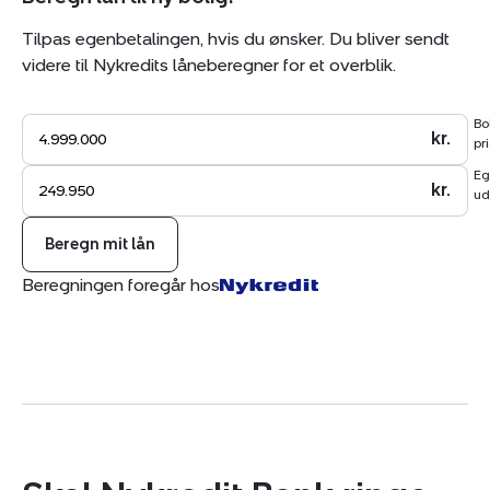
vandet.
Tilpas egenbetalingen, hvis du ønsker. Du bliver sendt
videre til Nykredits låneberegner for et overblik.
En indflytningsklar bolig, hvor alt spiller, og som er klar
til at danne rammen om jeres næste kapitel.
Bo
kr.
pri
Eg
kr.
ud
Beregn mit lån
Beregningen foregår hos