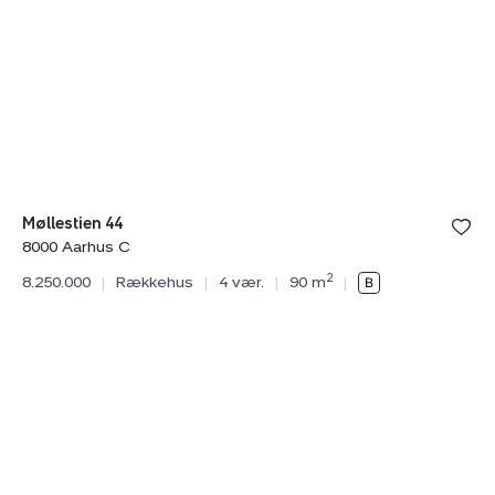
44,
10
8000
8
Aarhus
A
C
C
Møllestien 44
8000 Aarhus C
Sk
2
8.250.000
|
Rækkehus
|
4 vær.
|
90 m
|
80
8.