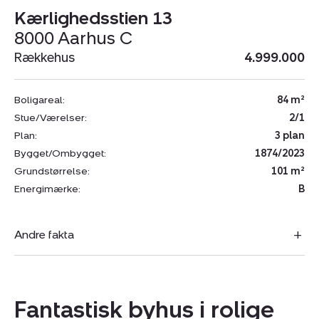
Kærlighedsstien 13
8000 Aarhus C
Rækkehus
4.999.000
Boligareal:
84 m²
Stue/Værelser:
2/1
Plan:
3 plan
Bygget/Ombygget:
1874/2023
Grundstørrelse:
101 m²
Energimærke:
B
Andre fakta
Fantastisk byhus i rolige