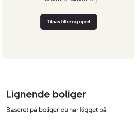
Tilpas filtre og opret
Lignende boliger
Baseret på boliger du har kigget på
Rækkehus:
R
Møllestien
S