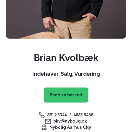
Brian Kvolbæk
Indehaver, Salg, Vurdering
Kopier link
Send en besked
Del via mail
8612 3344
4083 5456
bkv@nybolig.dk
Nybolig Aarhus City