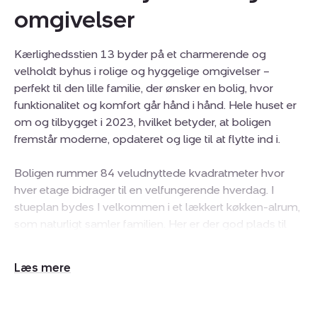
omgivelser
Kærlighedsstien 13 byder på et charmerende og
velholdt byhus i rolige og hyggelige omgivelser –
perfekt til den lille familie, der ønsker en bolig, hvor
funktionalitet og komfort går hånd i hånd. Hele huset er
om og tilbygget i 2023, hvilket betyder, at boligen
fremstår moderne, opdateret og lige til at flytte ind i.
Boligen rummer 84 veludnyttede kvadratmeter hvor
hver etage bidrager til en velfungerende hverdag. I
stueplan bydes I velkommen i et lækkert køkken-alrum,
som naturligt samler familien. Her er der god plads til
både madlavning og samvær, og fra alrummet er der
direkte udgang til den hyggelige have. Derudover finder
Udvid/skjul
I et praktisk gæstetoilet på denne etage.
tekst
På 1. sal åbner boligen sig op i en rummelig,