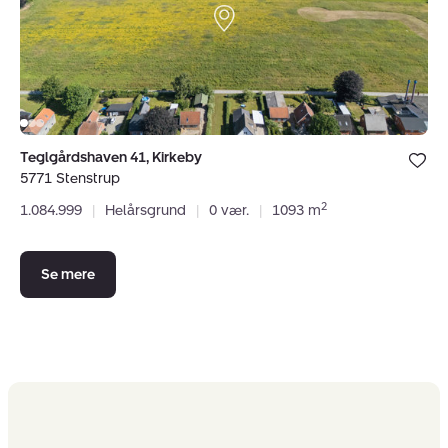
Bolig er ge
Teglgårdshaven 41, Kirkeby
under dine
5771 Stenstrup
favoritter.
2
1.084.999
|
Helårsgrund
|
0 vær.
|
1093 m
Se mere