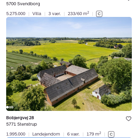
5700 Svendborg
favoritter.
2
5.275.000
|
Villa
|
3 vær.
|
233/60 m
|
Landejendom:
Bobjergvej
28,
5771
Stenstrup
Bolig er ge
Bobjergvej 28
under dine
5771 Stenstrup
favoritter.
2
1.995.000
|
Landejendom
|
6 vær.
|
179 m
|