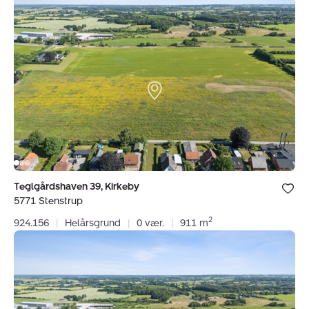
39,
Kirkeby,
5771
Stenstrup
Bolig er ge
Teglgårdshaven 39, Kirkeby
under dine
5771 Stenstrup
favoritter.
2
924.156
|
Helårsgrund
|
0 vær.
|
911 m
Helårsgrund:
Teglgårdshaven
37,
Kirkeby,
5771