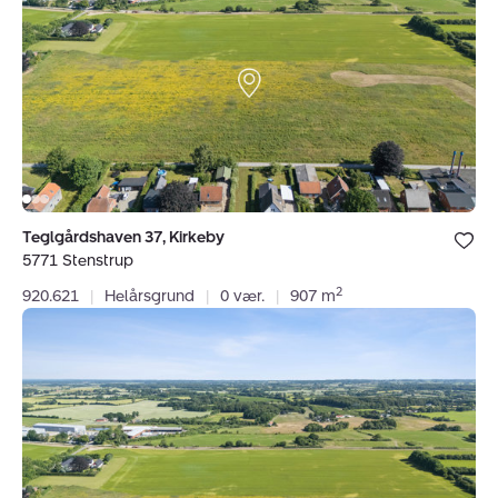
Stenstrup
Bolig er ge
Teglgårdshaven 37, Kirkeby
under dine
5771 Stenstrup
favoritter.
2
920.621
|
Helårsgrund
|
0 vær.
|
907 m
Helårsgrund:
Teglgårdshaven
41,
Kirkeby,
5771
Stenstrup