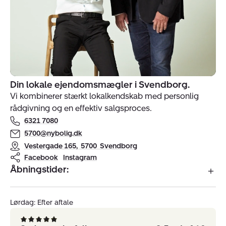
Din lokale ejendomsmægler i Svendborg.
Indehavere
Vi kombinerer stærkt lokalkendskab med personlig
af
rådgivning og en effektiv salgsproces.
ejendomsmægler
6321 7080
Nybolig
Svendborg
5700@nybolig.dk
Vestergade 165
,
5700
Svendborg
Facebook
Instagram
Åbningstider:
Lørdag: Efter aftale