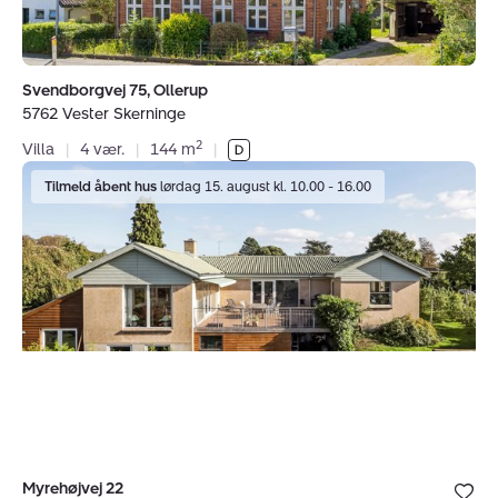
Svendborgvej 75, Ollerup
5762 Vester Skerninge
2
Villa
|
4 vær.
|
144 m
|
Villa:
Tilmeld åbent hus
lørdag 15. august kl. 10.00 - 16.00
Myrehøjvej
22,
5700
Svendborg
Bolig er ge
Myrehøjvej 22
under dine