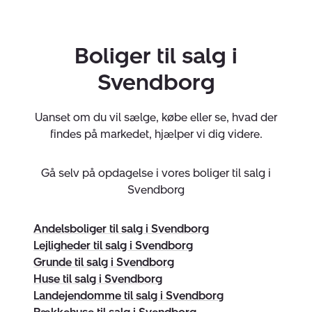
være diskret omkring dit boligsalg, tilbyder vi også
diskretsalg eller skuffesalg. Vi har altid et stort og
Boliger til salg i
opdateret køberkartotek.
Svendborg
Vi skaber resultater for dig
At være ejendomsmægler er en passion, der holder
Uanset om du vil sælge, købe eller se, hvad der
dampen oppe 24/7. En god og succesfuld bolighandel
findes på markedet, hjælper vi dig videre.
kræver engagement, erfaring og et godt netværk.
Netop denne kombination har senest i 2021 gjort
Gå selv på opdagelse i vores boliger til salg i
Nybolig Svendborg til den bedst sælgende
Svendborg
ejendomsmægler i Svendborg og Svendborg
Kommune.
Andelsboliger til salg i Svendborg
Lejligheder til salg i Svendborg
Vi lægger stor vægt på, at alle medarbejdere yder den
Grunde til salg i Svendborg
bedst mulige service samt en høflig og personlig
Huse til salg i Svendborg
betjening.
Landejendomme til salg i Svendborg