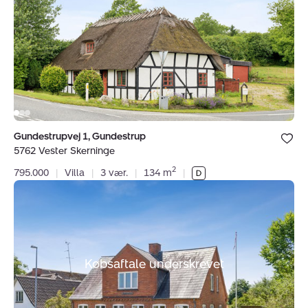
garantistillelse hos HDI Forsikring telefon 3336 9597.
5762
Forsikring dækker kun formidling af ejendomme
Vester
beliggende i Danmark fra kontorer beliggende i Europa.
Skerninge
CVR:
44072572
Bolig er ge
Gundestrupvej 1, Gundestrup
under dine
5762 Vester Skerninge
favoritter.
2
795.000
|
Villa
|
3 vær.
|
134 m
|
Villa:
Svendborgvej
75,
Ollerup,
5762
Købsaftale underskrevet
Vester
Skerninge