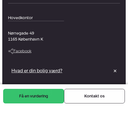
Hovedkontor
Nørregade 49
1165
København K
Facebook
Vi er en del af et foreningsejet selskab
Hvad er din bolig værd?
✕
Læs mere
Få en vurdering
Kontakt os