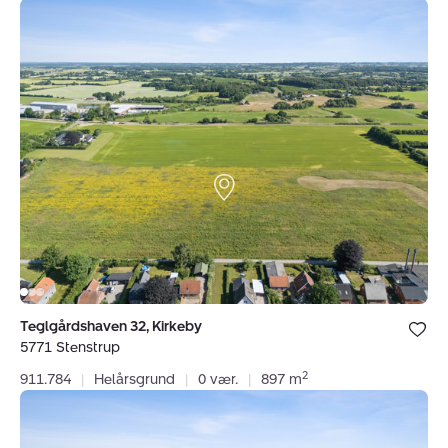
Helårsgrund:
Teglgårdshaven
32,
Kirkeby,
5771
Stenstrup
Bolig er ge
Teglgårdshaven 32, Kirkeby
under dine
5771 Stenstrup
favoritter.
2
911.784
|
Helårsgrund
|
0 vær.
|
897 m
Helårsgrund:
Teglgårdshaven