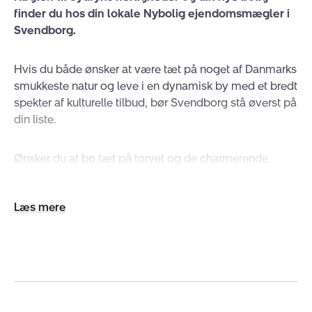
finder du hos din lokale Nybolig ejendomsmægler i
Svendborg.
Hvis du både ønsker at være tæt på noget af Danmarks
smukkeste natur og leve i en dynamisk by med et bredt
spekter af kulturelle tilbud, bør Svendborg stå øverst på
din liste.
Ønsker du at bo tæt på torvet og de charmerende
gågader ved havnen eller marinaen, langs kysten, tæt
på motorvejen til Odense, så har Svendborg noget for
Udvid/skjul
enhver smag og pengepung. Men trods alle fordelene
tekst
slipper du stadig overraskende billigt i forhold til
prisniveauet i tilsvarende byer.
Vi kender Svendborg og Sydfyn på alle leder og kanter.
Gennem mange år har vi nemlig handlet en stor del af