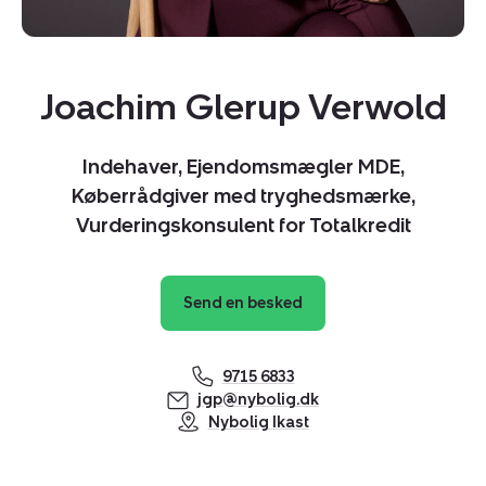
Joachim Glerup Verwold
Indehaver, Ejendomsmægler MDE,
Køberrådgiver med tryghedsmærke,
Vurderingskonsulent for Totalkredit
Send en besked
9715 6833
Kopier link
jgp@nybolig.dk
Del via mail
Nybolig Ikast