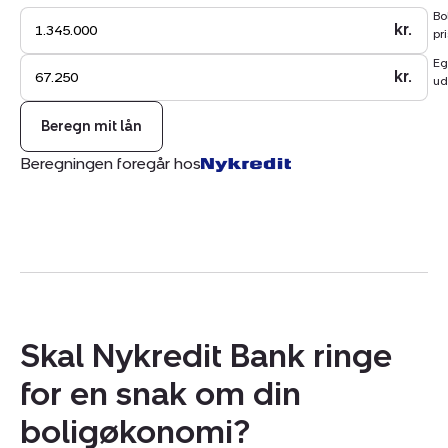
Bo
kr.
pri
Eg
kr.
ud
Beregn mit lån
Beregningen foregår hos
Skal Nykredit Bank ringe
for en snak om din
boligøkonomi?