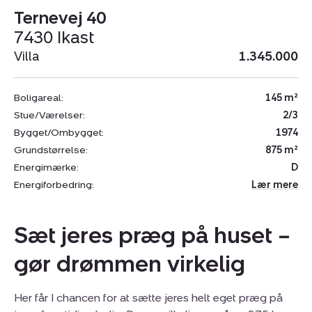
Ternevej 40
7430 Ikast
Villa
1.345.000
Boligareal:
145 m²
Stue/Værelser:
2/3
Bygget/Ombygget:
1974
Grundstørrelse:
875 m²
Energimærke:
D
Energiforbedring:
Lær mere
Sæt jeres præg på huset –
gør drømmen virkelig
Her får I chancen for at sætte jeres helt eget præg på