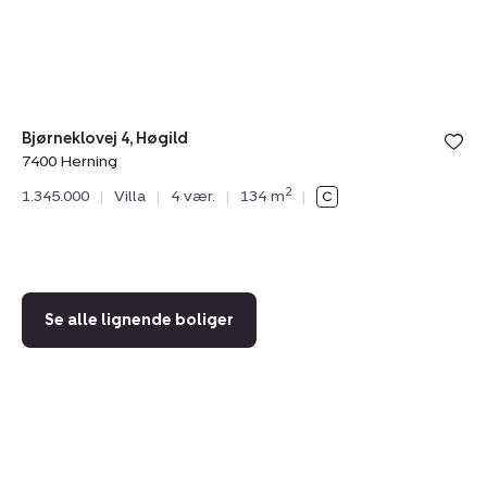
Herning
Bjørneklovej 4, Høgild
7400 Herning
Wi
2
1.345.000
|
Villa
|
4 vær.
|
134 m
|
743
1.
Se alle lignende boliger