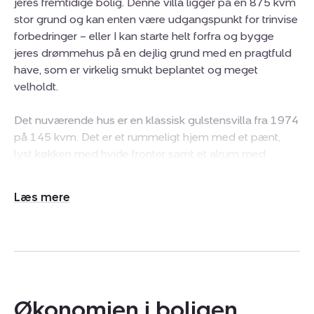
jeres fremtidige bolig. Denne villa ligger på en 875 kvm
stor grund og kan enten være udgangspunkt for trinvise
forbedringer – eller I kan starte helt forfra og bygge
jeres drømmehus på en dejlig grund med en pragtfuld
have, som er virkelig smukt beplantet og meget
velholdt.
Det nuværende hus er en klassisk gulstensvilla fra 1974
på 145 kvm. Det er et rummeligt hjem med et pænt,
lyst køkken med hvide fronter samt et alrum med
udgang til en stor og delvist overdækket terrasse. Fra
alrummet er der også adgang til en stor og hyggelig
Udvid/skjul
stue med muret pejs. Familien kan fordele sig i tre gode
tekst
værelser, og derudover byder boligen på et
badeværelse med brusekabine, et gæstetoilet og et
stort bryggers, der er praktisk placeret ved siden af
køkkenet. Til ejendommen hører desuden en muret
garage, så bilen kan holde tørt og godt parkeret.
Økonomien i boligen