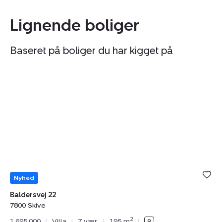
Lignende boliger
Baseret på boliger du har kigget på
Villa:
Vi
Baldersvej
O
22,
15
7800
7
Skive
Sk
Nyhed
Baldersvej 22
7800 Skive
Od
2
1.695.000
|
Villa
|
7 vær.
|
195 m
|