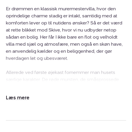
Er drømmen en klassisk murermestervilla, hvor den
oprindelige charme stadig er intakt, samtidig med at
komforten lever op til nutidens ønsker? Så er det værd
at rette blikket mod Skive, hvor vi nu udbyder netop
sådan en bolig. Her får I ikke bare en flot og velholdt
villa med sjæl og atmosfære, men også en skøn have,
en anvendelig kælder og en beliggenhed, der gør
hverdagen let og ubesværet.
Allerede ved første øjekast fornemmer man husets
særlige karakter. De røde mursten, de småsprossede
vinduer og den klassiske arkitektur giver villaen et tidløst
og indbydende udtryk, mens hjemmet indenfor breder
Udvid/skjul
sig over hele 194 etagemeter med plads til både
tekst
familieliv, gæster og hyggelige stunder.
På førstesalen finder I et stort værelse med udgang til
en altan, et ekstra rum oplagt som kontor eller tekøkken