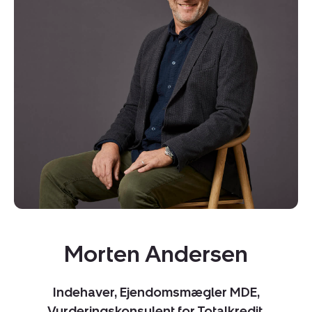
Kopier link
Del via mail
Morten Andersen
Indehaver, Ejendomsmægler MDE,
Vurderingskonsulent for Totalkredit,