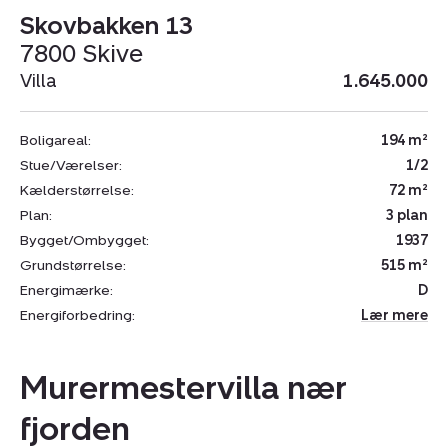
Skovbakken 13
7800 Skive
Villa
1.645.000
Boligareal:
194 m²
Stue/Værelser:
1/2
Kælderstørrelse:
72 m²
Plan:
3 plan
Bygget/Ombygget:
1937
Grundstørrelse:
515 m²
Energimærke:
D
Energiforbedring:
Lær mere
Murermestervilla nær
fjorden