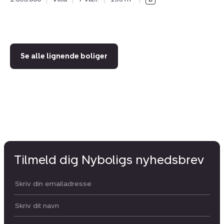
78
1.
Se alle lignende boliger
Tilmeld dig Nyboligs nyhedsbrev
Din email:
Dit navn: