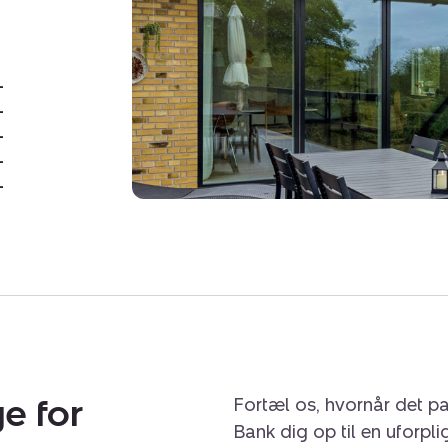
Grenaa er en by, der ko
udbud af fritids- og ople
Danmarks bedste badest
samt gode idrætsfacilitet
-
og fodboldbaner. Byen ti
-
svømmehal med wellnessa
-
uddannelsesinstitutioner 
-
-
erhvervsuddannelser. Og 
nemt og bekvemt.
Denne villa er perfekt til
charme, udsigt og en beli
natur og et aktivt fritidsliv
e for
Fortæl os, hvornår det pa
Bank dig op til en uforpl