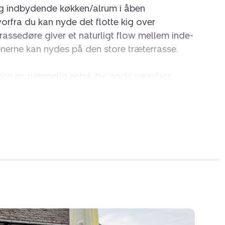
 og indbydende køkken/alrum i åben
orfra du kan nyde det flotte kig over
assedøre giver et naturligt flow mellem inde-
nerne kan nydes på den store træterrasse.
den en rummelig entré, tre gode værelser –
 direkte udgang til terrassen – samt et af
et værelse, badeværelse, vaskerum og
gså direkte adgang til haven, som er privat
eplantning, et hyggeligt shelter og et
eri (ikke registreret på BBR).
 – i et roligt og attraktivt kvarter i Grenaa
 Friskole, Vestre Skole, dagligvareindkøb og
.