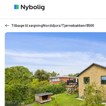
Tilbage til søgning
Norddjurs
/
Tjørnebakken
/
8500