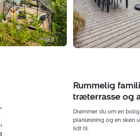
Rummelig famili
træterrasse og 
-
Drømmer du om en bolig me
planløsning og en skøn u
²
lidt til.
3