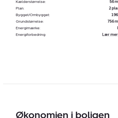
Kælderstørrelse:
56 m
Plan:
2 pla
Bygget/Ombygget:
196
Grundstørrelse:
756 m
Energimærke:
Energiforbedring:
Lær mer
Økonomien i boligen