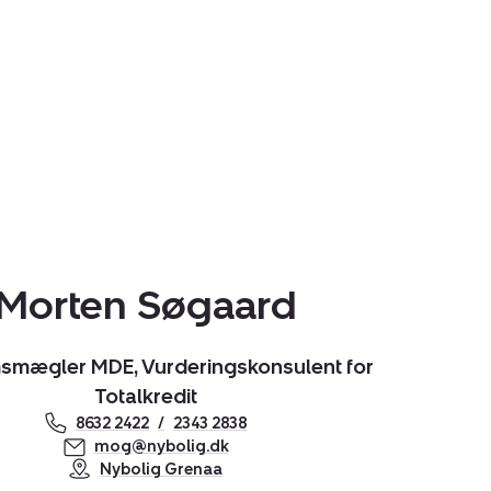
Morten Søgaard
smægler MDE, Vurderingskonsulent for
Totalkredit
8632 2422
2343 2838
mog@nybolig.dk
Nybolig Grenaa