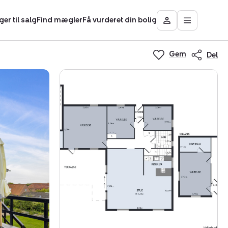
ger til salg
Find mægler
Få vurderet din bolig
Åbn
Besøg
hovedmen
Mit
Nybolig
Gem
Del