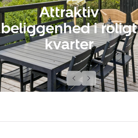
Attraktiv
beliggenhed i roligt
kvarter