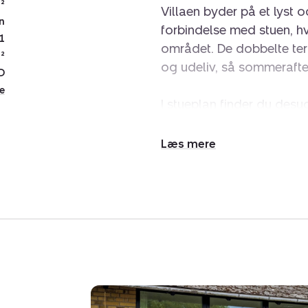
²
Villaen byder på et lyst
n
forbindelse med stuen, hv
1
området. De dobbelte terr
²
og udeliv, så sommerafte
D
e
I stueplan finder du desu
heraf ét med gulvvarme og
husets to badeværelser.
Udvid/skjul
Kælderen rummer endnu 
tekst
depotrum. Herfra er der o
og ugeneret med spredt b
charmerende drivhus/orang
Beliggenheden er helt i top
med kort afstand til både
byens hyggelige centrum