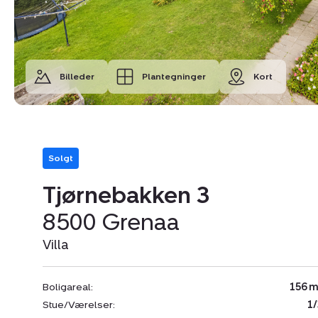
Billeder
Plantegninger
Kort
Solgt
Tjørnebakken 3
8500 Grenaa
Villa
Boligareal:
156 m
Stue/Værelser:
1/