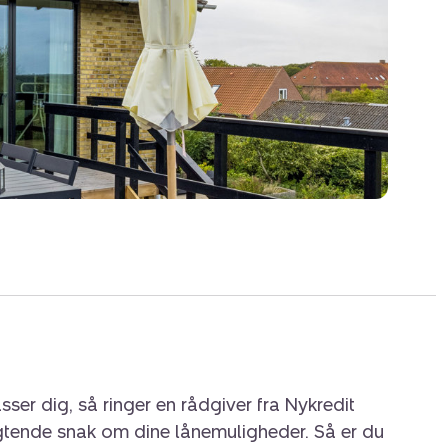
mbinerer nærvær og tryghed med et bredt
velsesmuligheder. Her finder du en af
rande, smuk natur med skov og plantage
er med sportshaller, moderne fitnesscentre
lbyder også en 18-hullers golfbane, en
fdeling samt et bredt udvalg af
– fra folkeskole til gymnasium og
med letbanen til Aarhus bliver pendling både
 familien, der ønsker en rummelig bolig med
ggenhed, der giver adgang til både byliv,
.
sser dig, så ringer en rådgiver fra Nykredit
igtende snak om dine lånemuligheder. Så er du