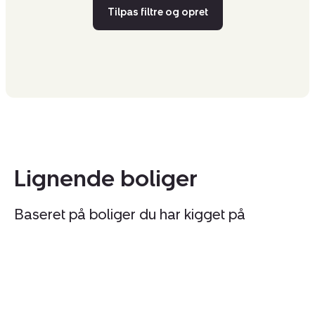
Tilpas filtre og opret
Lignende boliger
Baseret på boliger du har kigget på
Ejerlejlighed:
Ej
Engelsborgvej
N
28D,
22
2.
st