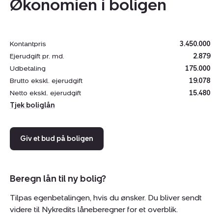
Økonomien i boligen
• Nyslebne og lakerede trægulve
• Nymalede vægge, lofter og paneler/døre
• Nye elkontakter
Kontantpris
3.450.000
Ejerudgift pr. md.
2.879
Bakkegården, hvor lejligheden er placeret, er en
Udbetaling
175.000
hesteskoformet ejendom med dejlige, rekreative
Brutto ekskl. ejerudgift
19.078
fællesområder: legeplads, grillplads med Weber-grill,
Netto ekskl. ejerudgift
15.480
boldbane og en hyggelig atmosfære året rundt, inklusiv
Tjek boliglån
lys i ejerforeningens juletræ.
Giv et bud på boligen
Faciliteterne inkluderer vaskekælder, tørrerum, cykelrum
og gode p-pladser, som tildeles via venteliste.
Ejerforeningen har lave fællesudgifter og sørger
Beregn lån til ny bolig?
løbende for vedligeholdelse, senest med
opgangsrenovering i 2025. Der er også frit valg til
Tilpas egenbetalingen, hvis du ønsker. Du bliver sendt
forældrekøb, udlejning og husdyr efter ansøgning.
videre til Nykredits låneberegner for et overblik.