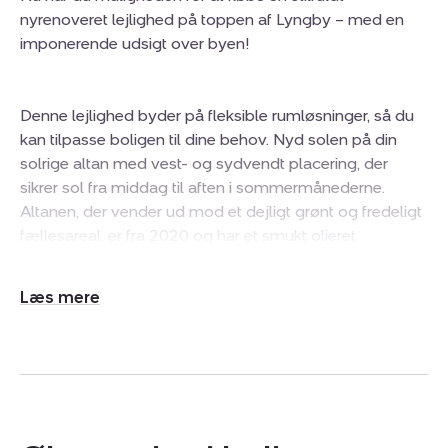
nyrenoveret lejlighed på toppen af Lyngby – med en
imponerende udsigt over byen!
Denne lejlighed byder på fleksible rumløsninger, så du
kan tilpasse boligen til dine behov. Nyd solen på din
solrige altan med vest- og sydvendt placering, der
sikrer sol fra middag til aften i sommermånederne.
Altanen, der vender ud mod et dejligt grønt og fredeligt
fællesareal, er fra 2020 og har et smukt olieret
hårdtræsgulv. Den overtages uden gæld eller lån.
Udvid/skjul
tekst
Lejligheden er totalmoderniseret juni 2026 og byder
bla. på:
• Nyt Vordingborg-køkken med moderne hårde
hvidevarer og ny opvaskemaskine
• Nyt badeværelse med gulvvarme og væghængt toilet