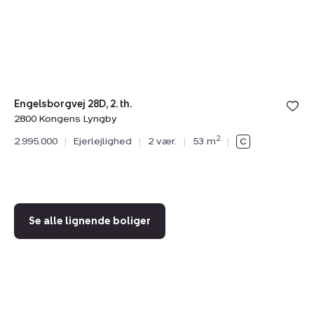
th.,
th.
2800
2
Kongens
K
Lyngby
L
Engelsborgvej 28D, 2. th.
2800 Kongens Lyngby
Nø
2
2.995.000
|
Ejerlejlighed
|
2 vær.
|
53 m
|
28
3.
Se alle lignende boliger