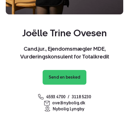
Joëlle Trine Ovesen
Cand.jur., Ejendomsmægler MDE,
Vurderingskonsulent for Totalkredit
Send en besked
4593 4700
3118 5230
ove@nybolig.dk
Kopier link
Nybolig Lyngby
Del via mail