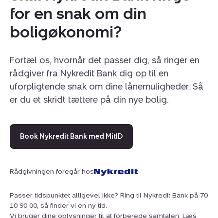
minutter i cykelsadlen.
for en snak om din
boligøkonomi?
Bonusinfo: Ejerforeningen er veldrevet og åben for
såvel forældrekøb som udlejning. Til lejligheden hører
Fortæl os, hvornår det passer dig, så ringer en
et privat og pænt stort kælderrum til opbevaring.
rådgiver fra Nykredit Bank dig op til en
uforpligtende snak om dine lånemuligheder. Så
er du et skridt tættere på din nye bolig.
Book Nykredit Bank med MitID
Rådgivningen foregår hos
Passer tidspunktet alligevel ikke? Ring til Nykredit Bank på 70
10 90 00, så finder vi en ny tid.
Vi bruger dine oplysninger til at forberede samtalen. Læs