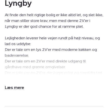
Lyngby
At finde den helt rigtige bolig er ikke altid let, og slet ikke,
når man stiller store krav, men med denne 2V’er i
Lyngby er der god chance for at ramme plet.
Lejligheden leverer hele vejen rundt på højt niveau, og
lad os uddybe:
Der er tale om en lys 2V’er med moderne køkken og
badeværelse.
Der er tale om en 2V’er med direkte udgang til
gårdhave med grønne omgivelser.
Der er tale om en 2V’er, der ligger roligt og samtidig tæt
på de mange tilbud i Lyngbys centrum.
Udvid/skjul
tekst
På boligmarkedet i Lyngby er lejligheden, efter vores
bedste overbevisning, én af de mest attraktive 2V’ere
lige nu. Det stilrene køkken byder på både