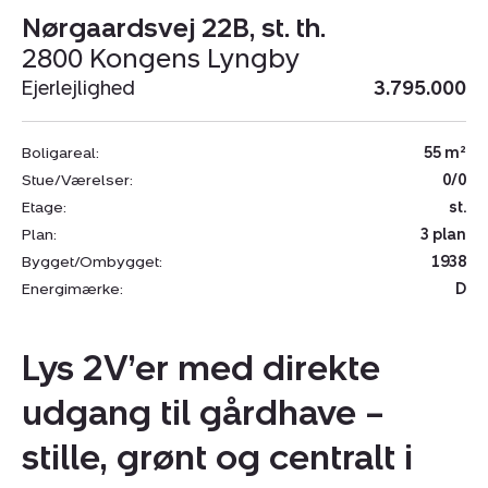
Nørgaardsvej 22B, st. th.
2800 Kongens Lyngby
Ejerlejlighed
3.795.000
Boligareal:
55 m²
Stue/Værelser:
0/0
Etage:
st.
Plan:
3 plan
Bygget/Ombygget:
1938
Energimærke:
D
Lys 2V’er med direkte
udgang til gårdhave –
stille, grønt og centralt i