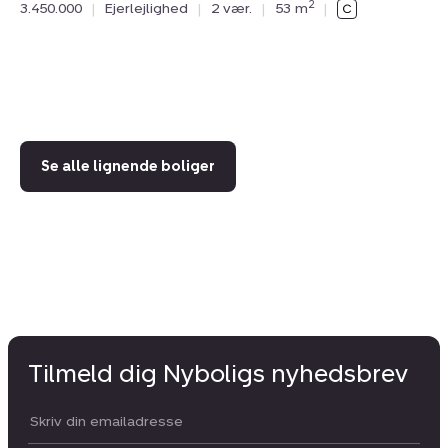
N
2
3.450.000
|
Ejerlejlighed
|
2 vær.
|
53 m
|
Ern
28
3.
Se alle lignende boliger
Tilmeld dig Nyboligs nyhedsbrev
Din email: