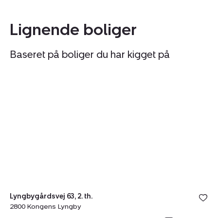
Lignende boliger
Baseret på boliger du har kigget på
Ejerlejlighed:
Ej
Tilmeld åbent hus
søndag 09. august kl. 12.30 - 12.50
Lyngbygårdsvej
Er
63,
B
2.
Ve
th.,
1B
2800
st
Kongens
th.
Lyngby
2
Ho
Lyngbygårdsvej 63, 2. th.
2800 Kongens Lyngby