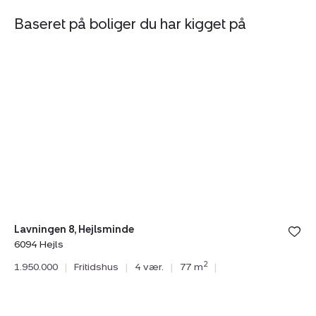
Baseret på boliger du har kigget på
Fritidshus:
Fr
Lavningen
R
8,
30
Hejlsminde,
G
6094
6
Hejls
Sj
Lavningen 8, Hejlsminde
6094 Hejls
Ru
2
1.950.000
|
Fritidshus
|
4 vær.
|
77 m
|
60
2.