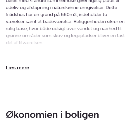
deles med 4 andre sommerhuse giver rigelig plads til
udeliv og afslapning i naturskønne omgivelser. Dette
fritidshus har en grund på 560m2, indeholder to
værelser samt et badeværelse. Beliggenheden sikrer en
rolig base, hvor både udsigt over vandet og nærhed til
grønne områder som skov og legepladser bliver en fast
del af tilværelsen.
Indretningen er centreret omkring et åbent køkken-
alrum, der fungerer som boligens hjerte. Her skaber de
Udvid/skjul
store glaspartier mod haven et lyst opholdsmiljø, hvor
tekst
inde og ude smelter sammen. Rummet får tilført masser
af dagslys, og den åbne planløsning giver en rummelig
fornemmelse trods boligens størrelse. En trappe leder
op til førstesalen, som rummer et opholdsrum hvor den
skønne udsigt over havet kan nydes i fulde drag. Det
Økonomien i boligen
praktiske badeværelse er funktionelt indrettet, og
boligens to værelser giver fleksible muligheder for
overnattende gæster.