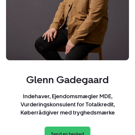
Kopier link
Del via mail
Glenn Gadegaard
Indehaver, Ejendomsmægler MDE,
Vurderingskonsulent for Totalkredit,
Køberrådgiver med tryghedsmærke
Send en besked