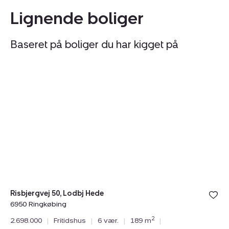
Lignende boliger
Baseret på boliger du har kigget på
Fritidshus:
Fr
Tilmeld åbent hus
lørdag 08. august kl. 13.00 - 15.00
Risbjergvej
Ly
50,
7,
Lodbj
Kl
Hede,
6
6950
R
Ringkøbing
Risbjergvej 50, Lodbj Hede
6950 Ringkøbing
Ly
2
2.698.000
|
Fritidshus
|
6 vær.
|
189 m
|
69