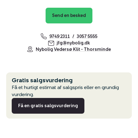
Send en besked
9749 2311
3057 5555
jfg@nybolig.dk
Nybolig Vedersø Klit - Thorsminde
Gratis salgsvurdering
Få et hurtigt estimat af salgspris eller en grundig
vurdering.
Få en gratis salgsvurdering