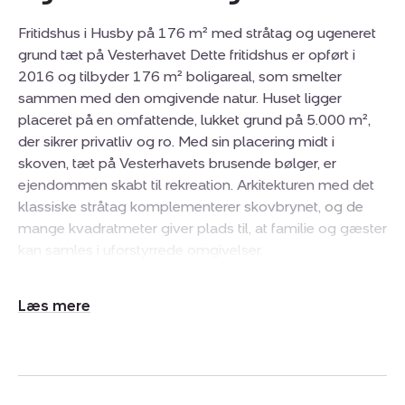
Fritidshus i Husby på 176 m² med stråtag og ugeneret
grund tæt på Vesterhavet Dette fritidshus er opført i
2016 og tilbyder 176 m² boligareal, som smelter
sammen med den omgivende natur. Huset ligger
placeret på en omfattende, lukket grund på 5.000 m²,
der sikrer privatliv og ro. Med sin placering midt i
skoven, tæt på Vesterhavets brusende bølger, er
ejendommen skabt til rekreation. Arkitekturen med det
klassiske stråtag komplementerer skovbrynet, og de
mange kvadratmeter giver plads til, at familie og gæster
kan samles i uforstyrrede omgivelser.
Indretningen er gennemtænkt og funktionel med en lys
Udvid/skjul
atmosfære, der forstærkes af det flotte lysindfald
tekst
gennem de store vinduespartier. Boligen indeholder i alt
fem værelser, hvoraf fire er indrettet som soveværelser,
hvilket giver rigelig soveplads. Opholdsmiljøet udgøres
af en rummelig stue i åben forbindelse med køkken-