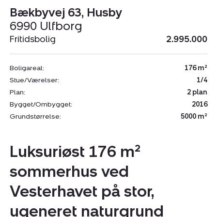
Bækbyvej 63, Husby
6990 Ulfborg
Fritidsbolig
2.995.000
Boligareal:
176 m²
Stue/Værelser:
1/4
Plan:
2 plan
Bygget/Ombygget:
2016
Grundstørrelse:
5000 m²
Luksuriøst 176 m²
sommerhus ved
Vesterhavet på stor,
ugeneret naturgrund