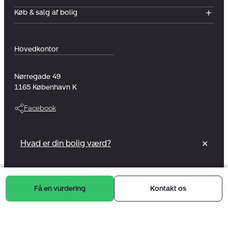
Køb & salg af bolig
Hovedkontor
Nørregade 49
1165
København K
Facebook
Vi er en del af et foreningsejet selskab
Hvad er din bolig værd?
✕
Læs mere
Få en vurdering
Kontakt os