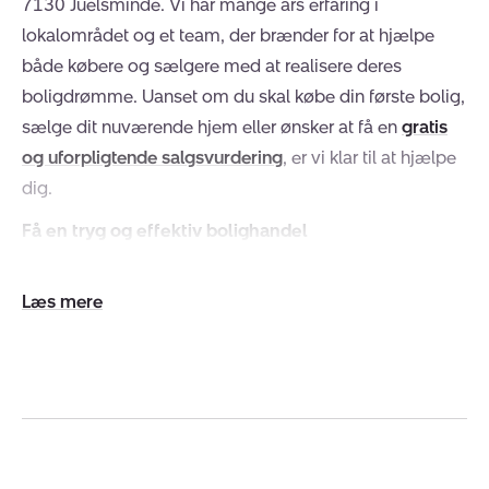
7130 Juelsminde. Vi har mange års erfaring i
lokalområdet og et team, der brænder for at hjælpe
både købere og sælgere med at realisere deres
boligdrømme. Uanset om du skal købe din første bolig,
sælge dit nuværende hjem eller ønsker at få en
gratis
og uforpligtende salgsvurdering
, er vi klar til at hjælpe
dig.
Få en tryg og effektiv bolighandel
Hos Nybolig Juelsminde er vi eksperter i at skabe en
tryg og effektiv bolighandel. Vi ved, at boligsalg og -
Udvid/skjul
køb er en stor beslutning, og derfor vil vi gøre vores
tekst
bedste for at skabe en god oplevelse for dig. Vi kan
hjælpe med alt fra boligsøgning og prisforhandling til
markedsføring og købsaftaler.
Kom godt i gang med dit boligsalg i Juelsminde