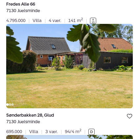
Fredes Alle 66
7130 Juelsminde
2
4.795.000
|
Villa
|
4 vær.
|
141 m
|
Villa:
Sønderbakken
28,
Glud,
7130
Juelsminde
Bolig er ge
Sønderbakken 28, Glud
under dine
7130 Juelsminde
favoritter.
2
695.000
|
Villa
|
3 vær.
|
94/4 m
|