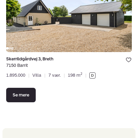
7150
Barrit
Bolig er ge
Skerrildgårdvej 3, Breth
under dine
7150 Barrit
favoritter.
2
1.895.000
|
Villa
|
7 vær.
|
198 m
|
Se mere