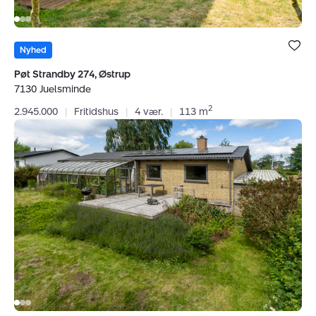
Bolig er ge
under dine
Nyhed
favoritter.
Pøt Strandby 274, Østrup
7130 Juelsminde
2
2.945.000
|
Fritidshus
|
4 vær.
|
113 m
Villa:
Lilleskovvej
6,
Glud,
7130
Juelsminde