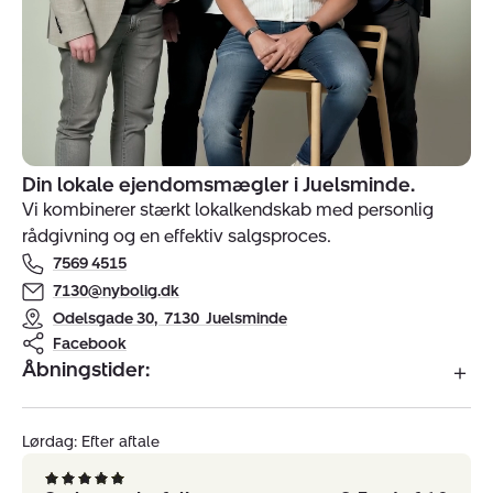
Din lokale ejendomsmægler i Juelsminde.
Indehavere
Vi kombinerer stærkt lokalkendskab med personlig
af
rådgivning og en effektiv salgsproces.
ejendomsmægler
7569 4515
Nybolig
Juelsminde
7130@nybolig.dk
Odelsgade 30
,
7130
Juelsminde
Facebook
Åbningstider:
Lørdag: Efter aftale