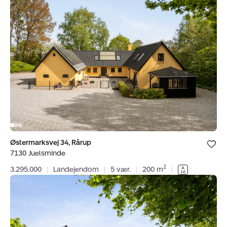
Landejendom:
Østermarksvej
34,
Rårup,
7130
Juelsminde
Bolig er ge
Østermarksvej 34, Rårup
under dine
7130 Juelsminde
favoritter.
2
3.295.000
|
Landejendom
|
5 vær.
|
200 m
|
Villa:
Skerrildgårdvej
3,
Breth,