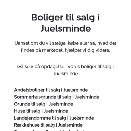
Din bolig, vores passion
Tillid er grundlaget for vores arbejde hos Nybolig
Boliger til salg i
Juelsminde. Derfor stræber vi efter, at du føler dig tryg
Juelsminde
og tilfreds gennem hele salgs- og/eller købsprocessen.
Få kompetent køberrådgivning i Juelsminde
Uanset om du vil sælge, købe eller se, hvad der
Leder du efter en bolig i Juelsminde eller omegn? Vores
findes på markedet, hjælper vi dig videre.
dygtige kollegaer hjælper dig med køberrådgivning -
og de er med dig gennem hele købsprocessen. Med
Gå selv på opdagelse i vores boliger til salg i
vores
køberrådgivning
tilbyder vi blandt andet:
Juelsminde
BoligBehov
:Vi hjælper dig med at afklare, hvad du
Andelsboliger til salg i Juelsminde
ønsker og har brug for i dit kommende hjem.
Sommerhusgrunde til salg i Juelsminde
BoligMatch
:Vi finder og præsenterer boliger, der
Grunde til salg i Juelsminde
passer til dine krav og dit budget.
Huse til salg i Juelsminde
Landejendomme til salg i Juelsminde
BoligStand
:Sammen med eksperter gennemgår vi
Rækkehuse til salg i Juelsminde
tilstandsrapporten og energimærket, så du kan