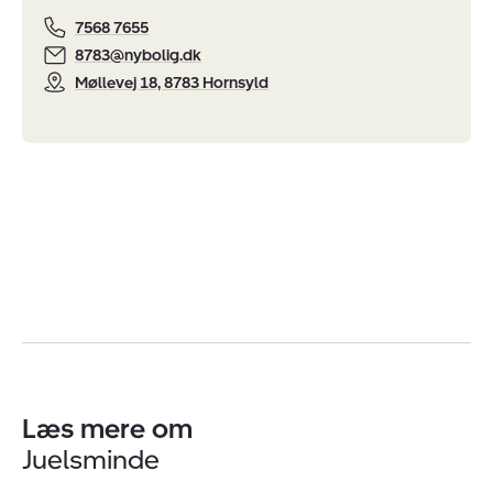
7568 7655
8783@nybolig.dk
Møllevej 18, 8783 Hornsyld
Læs mere om
Juelsminde