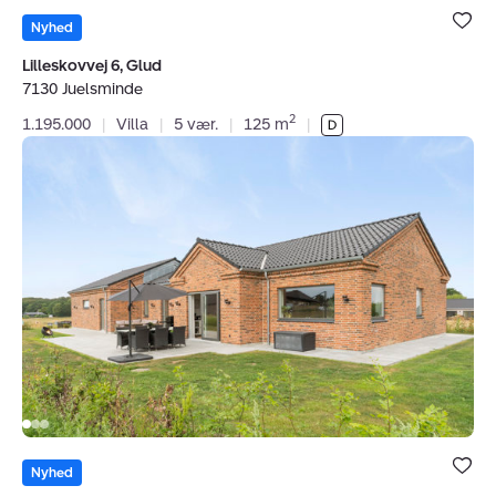
Bolig er ge
under dine
Nyhed
favoritter.
Lilleskovvej 6, Glud
7130 Juelsminde
2
1.195.000
|
Villa
|
5 vær.
|
125 m
|
Villa:
Fredes
Alle
66,
7130
Juelsminde
Bolig er ge
under dine
Nyhed
favoritter.