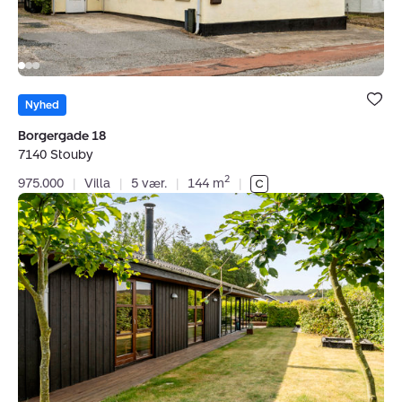
Virksomheden har tegnet ansvarsforsikring og
garantistillelse hos HDI Forsikring telefon 3336 9597.
Forsikring dækker kun formidling af ejendomme
beliggende i Danmark fra kontorer beliggende i Europa.
CVR:
39193949
Bolig er ge
under dine
Nyhed
favoritter.
Borgergade 18
7140 Stouby
2
975.000
|
Villa
|
5 vær.
|
144 m
|
Fritidshus:
Pøt
Strandby
274,
Østrup,
7130
Juelsminde