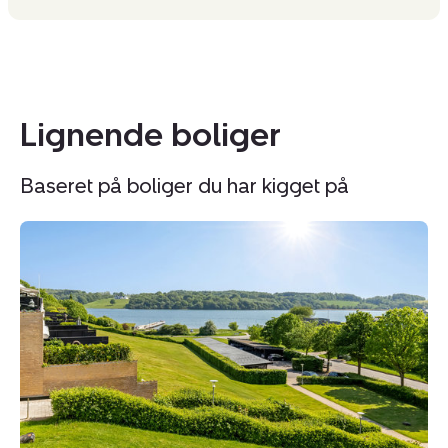
Lignende boliger
Baseret på boliger du har kigget på
Rækkehus:
R
Terrasseparken
Te
5,
11
Strandhuse,
St
6000
6
Kolding
Ko