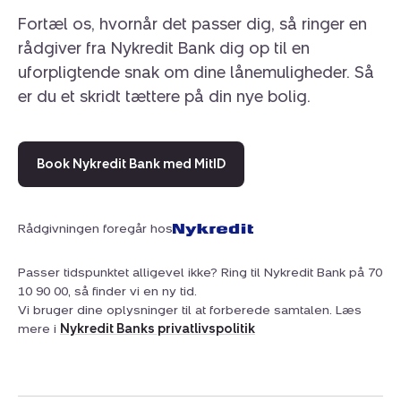
grundejerforening med flere fine grønne områder, hvor
Fortæl os, hvornår det passer dig, så ringer en
der bl.a. er petanquebane og legeplads.
rådgiver fra Nykredit Bank dig op til en
uforpligtende snak om dine lånemuligheder. Så
Beliggenheden i Kolding er yderst fordelagtig for
er du et skridt tættere på din nye bolig.
børnefamilien med dagligdagens vigtige destinationer
lige ved hånden. Dalby Skole kan nås på en kort
cykeltur, og der er flere pasningsmuligheder i
Book Nykredit Bank med MitID
nærområdet, herunder Børnehuset Mariesminde, som
gør aflevering og afhentning overskuelig. Til de daglige
indkøb ligger 365discount i en afstand af blot 1000
Rådgivningen foregår hos
meter, hvilket gør det nemt at klare husholdningens
behov. Skal fritiden nydes i det grønne, er den
Passer tidspunktet alligevel ikke? Ring til Nykredit Bank på 70
Geografiske Have i Kolding kun få minutters kørsel væk,
10 90 00, så finder vi en ny tid.
og med busstoppestedet Idyl ved Agtrupvej tæt på
Vi bruger dine oplysninger til at forberede samtalen. Læs
adressen, er der gode forbindelser til resten af byen.
mere i
Nykredit Banks privatlivspolitik