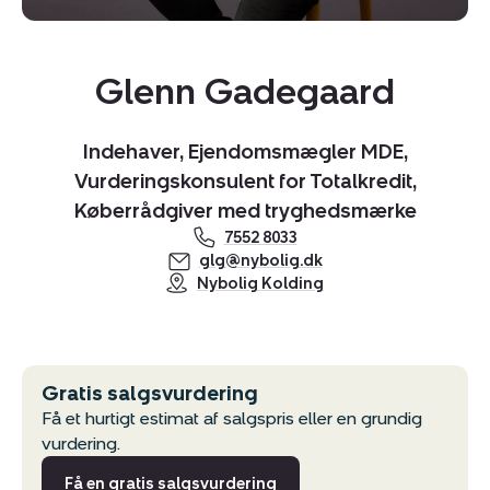
Glenn Gadegaard
Indehaver, Ejendomsmægler MDE,
Vurderingskonsulent for Totalkredit,
Kopier link
Køberrådgiver med tryghedsmærke
Del via mail
7552 8033
glg@nybolig.dk
Nybolig Kolding
Gratis salgsvurdering
Få et hurtigt estimat af salgspris eller en grundig
vurdering.
Få en gratis salgsvurdering