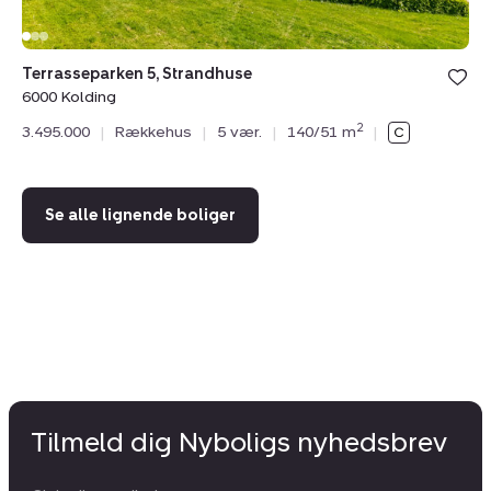
Terrasseparken 5, Strandhuse
Te
6000 Kolding
60
2
3.495.000
|
Rækkehus
|
5 vær.
|
140/51 m
|
2.
Se alle lignende boliger
Tilmeld dig Nyboligs nyhedsbrev