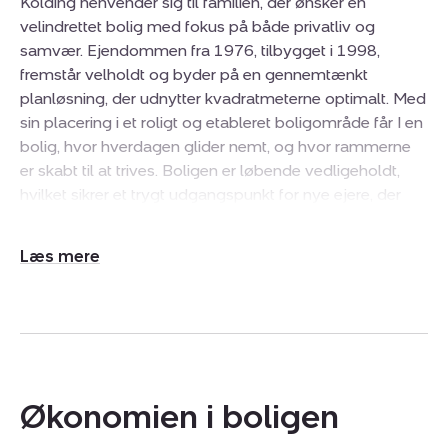
Kolding henvender sig til familien, der ønsker en
velindrettet bolig med fokus på både privatliv og
samvær. Ejendommen fra 1976, tilbygget i 1998,
fremstår velholdt og byder på en gennemtænkt
planløsning, der udnytter kvadratmeterne optimalt. Med
sin placering i et roligt og etableret boligområde får I en
bolig, hvor hverdagen glider nemt, og hvor rammerne
er skabt til at trives. Boligen er løbende vedligeholdt,
hvilket sikrer et trygt udgangspunkt for nye ejere, der
ønsker en bolig med plads til både børn og voksne.
Udvid/skjul
Indenfor fordeler boligen sig over tre værelser, der giver
tekst
rig mulighed for at indrette soveværelser,
børneværelser eller et hjemmekontor alt efter behov.
Boligen indeholder to badeværelser, hvilket letter
morgenrutinen for en børnefamilie. Det centrale
samlingspunkt er køkken-alrummet, som fungerer som
Økonomien i boligen
husets hjerte, mens de tilstødende stuer tilbyder gode
muligheder for afslapning med et behageligt lysindfald.