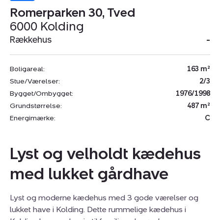
Romerparken 30, Tved
6000 Kolding
Rækkehus
-
Boligareal:
163 m²
Stue/Værelser:
2/3
Bygget/Ombygget:
1976/1998
Grundstørrelse:
487 m²
Energimærke:
C
Lyst og velholdt kædehus
med lukket gårdhave
Lyst og moderne kædehus med 3 gode værelser og
lukket have i Kolding. Dette rummelige kædehus i