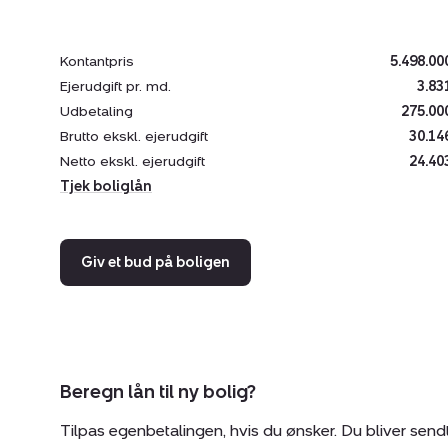
Kontantpris
5.498.00
Ejerudgift pr. md.
3.83
Udbetaling
275.00
Brutto ekskl. ejerudgift
30.14
Netto ekskl. ejerudgift
24.40
Tjek boliglån
Giv et bud på boligen
Beregn lån til ny bolig?
Tilpas egenbetalingen, hvis du ønsker. Du bliver send