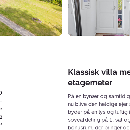
Klassisk villa 
etagemeter
0
På en bynær og samtidig 
nu blive den heldige ejer
²
byder på en lys og luftig
2
soveafdeling på 1. sal 
²
bonusrum, der bringer de