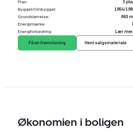
Plan:
3 pla
Bygget/Ombygget:
1954/198
Grundstørrelse:
863 m
Energimærke:
Energiforbedring:
Lær mer
Få en fremvisning
Hent salgsmateriale
Økonomien i boligen