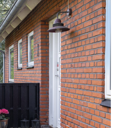
tue rummer stueplan en stor vinkelstue med
lt spisekøkken, hvilket giver masser af plads
ne har tilmed direkte udgang til terrasser, og
n entré og et gæstetoilet.
 værelser, en møblérbar repos og et pænt
retagen udover et wc og et bryggers er
le rum i værelsesstørrelse. Der er selvstændig
 ligesom resten af huset fremstår i pæn stand
harme.
 er udformet med to solrige terrasser - en
kenet og en stor fliseterrasse orienteret mod
stuen. Haven er flot anlagt og utrolig
til både leg og fordybelse. Der er også
parkering foran.