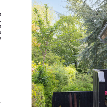
Foruden den tilbyggede s
brændeovn og et funktione
at samles på. To af rumme
0
endelig tæller stueplan e
1
0
På 1. sal får du to store
6
3
badeværelse, mens kælde
indrettet med to disponib
indgang til kælderen, der
med masser af sjæl og c
Haven vender mod vest og
hævet træterrasse ved køk
sydvest i forlængelse af 
stemningsfuld med plads 
redskabsrum og plads til 
t