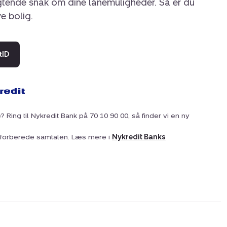
igtende snak om dine lånemuligheder. Så er du
ye bolig.
tID
? Ring til Nykredit Bank på 70 10 90 00, så finder vi en ny
at forberede samtalen. Læs mere i
Nykredit Banks