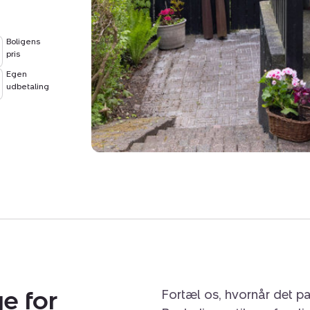
Vi ses på Haslevangsvej 
Boligens
pris
Egen
udbetaling
e for
Fortæl os, hvornår det pa