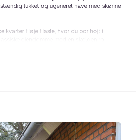
fuldstændig lukket og ugeneret have med skønne
ske kvarter Høje Hasle, hvor du bor højt i
klassiske ejendomme med en sjælden ro
te afstand til Aarhus midtby. Samtidig får du
, børnepasning, fritidstilbud og indkøb. Tæt
lig transport, grønne områder og legepladser,
 du cykle ind til Åboulevarden og Magasin i
et charmerende udtryk med røde mursten og
v huset udvidet med en tilbygget stue, der har
forskudt af det øvrige stueplan. Fælles for alle
 lyse, regulære og utroligt velholdte.