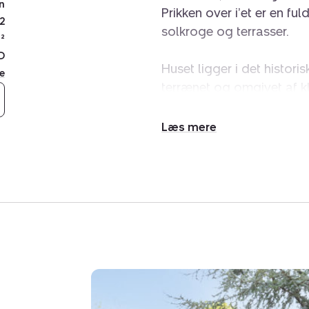
n
Prikken over i’et er en 
2
solkroge og terrasser.
²
D
Huset ligger i det histori
e
terrænet og omgivet af 
omkring dig trods den kor
let adgang til både skole
Udvid/skjul
på finder du også offent
tekst
og på ca. 15 minutter kan
hjertet af Aarhus.
Ejendommen er opført i 
tegltag i 1954. Siden ble
loft til kip og ligger let 
rum i boligen er, at de er