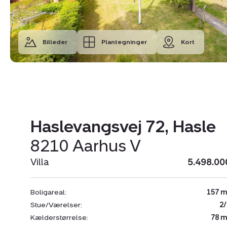
Billeder
Plantegninger
Kort
Haslevangsvej 72, Hasle
8210 Aarhus V
Villa
5.498.00
Boligareal:
157 m
Stue/Værelser:
2/
Kælderstørrelse:
78 m