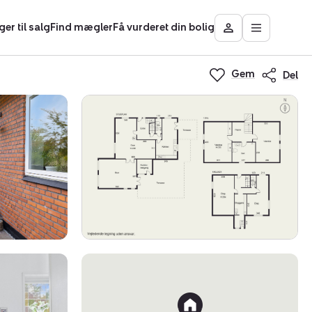
ger til salg
Find mægler
Få vurderet din bolig
Åbn
Besøg
hovedmen
Mit
Nybolig
Gem
Del