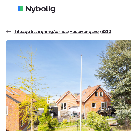
Tilbage til søgning
Aarhus
/
Haslevangsvej
/
8210