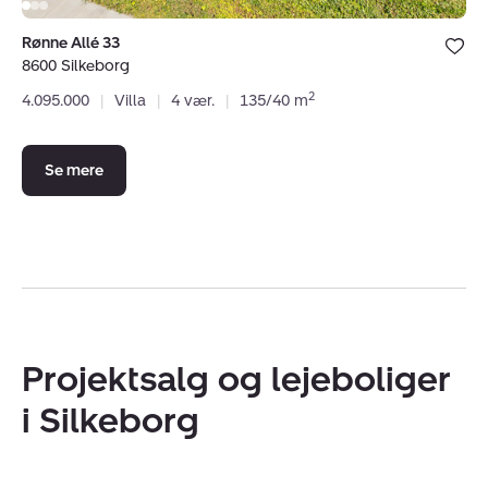
Bolig er ge
Rønne Allé 33
under dine
8600 Silkeborg
favoritter.
2
4.095.000
|
Villa
|
4 vær.
|
135/40 m
Se mere
Projektsalg og lejeboliger
i Silkeborg