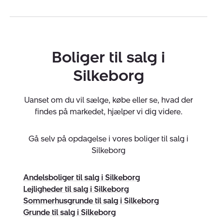
landsdækkende, regionale og lokale pengeinstitutter.
Alt sammen er med til at sikre dig den bedste
rådgivning omkring finansiering og forsikring af din
bolig.
Boliger til salg i
Velkommen hos Nybolig Silkeborg - Jesper Lyngsø til
Silkeborg
en uforpligtende samtale om boligmarkedet.
Virksomheden har tegnet ansvarsforsikring og
Uanset om du vil sælge, købe eller se, hvad der
garantistillelse hos HDI Forsikring telefon 3336 9597.
findes på markedet, hjælper vi dig videre.
Forsikring dækker kun formidling af ejendomme
beliggende i Danmark fra kontorer beliggende i Europa.
Gå selv på opdagelse i vores boliger til salg i
Silkeborg
Andelsboliger til salg i Silkeborg
CVR:
86822909
Lejligheder til salg i Silkeborg
Sommerhusgrunde til salg i Silkeborg
Grunde til salg i Silkeborg