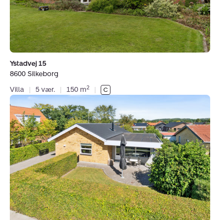
Ystadvej 15
8600 Silkeborg
2
Villa
|
5 vær.
|
150 m
|
Villa:
Rønne
Allé
33,
8600
Silkeborg