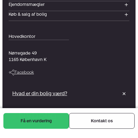
Ejendomsmægler
Køb & salg af bolig
Hovedkontor
Nørregade 49
1165
København K
Facebook
Vi er en del af et foreningsejet selskab
Hvad er din bolig værd?
✕
Læs mere
Få en vurdering
Kontakt os