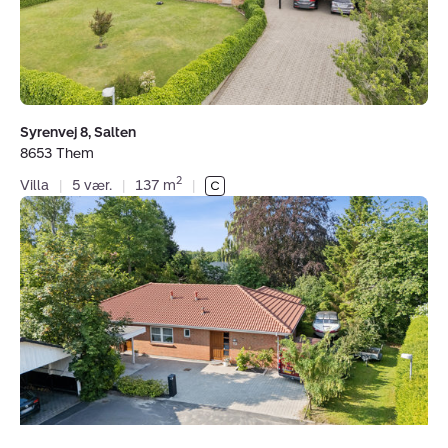
Them
Syrenvej 8, Salten
8653 Them
2
Villa
|
5 vær.
|
137 m
|
Villa:
Gustav
Wieds
Vej
13,
8600
Silkeborg