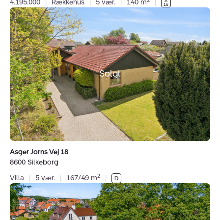
2
4.195.000
|
Rækkehus
|
5 vær.
|
140 m
|
Villa:
Asger
Jorns
Vej
18,
8600
Solgt
Silkeborg
Asger Jorns Vej 18
8600 Silkeborg
2
Villa
|
5 vær.
|
167/49 m
|
Villa:
Sølystvej
63,