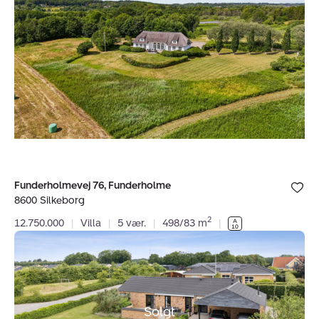
Funderholmevej
76,
Funderholme,
8600
Silkeborg
Bolig er ge
Funderholmevej 76, Funderholme
under dine
8600 Silkeborg
favoritter.
2
12.750.000
|
Villa
|
5 vær.
|
498/83 m
|
Villa:
Syrenvej
8,
Salten,
8653
Solgt