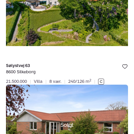
8600
Silkeborg
Bolig er ge
Sølystvej 63
under dine
8600 Silkeborg
favoritter.
2
21.500.000
|
Villa
|
8 vær.
|
240/126 m
|
Villa:
Ystadvej
15,
8600
Silkeborg
Solgt