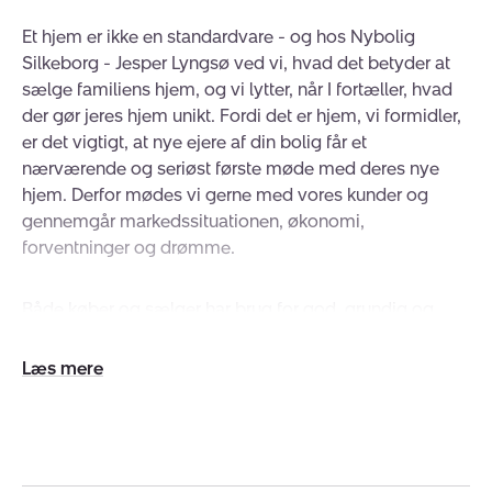
Et hjem er ikke en standardvare - og hos Nybolig
Silkeborg - Jesper Lyngsø ved vi, hvad det betyder at
sælge familiens hjem, og vi lytter, når I fortæller, hvad
der gør jeres hjem unikt. Fordi det er hjem, vi formidler,
er det vigtigt, at nye ejere af din bolig får et
nærværende og seriøst første møde med deres nye
hjem. Derfor mødes vi gerne med vores kunder og
gennemgår markedssituationen, økonomi,
forventninger og drømme.
Både køber og sælger har brug for god, grundig og
individuel rådgivning. Det skaber tillid og giver overblik,
men gør også, at vi ved, hvad kunderne vil have, og vi
Udvid/skjul
derfor hurtigt kan finde deres nye hjem.
tekst
Markedssituationen stiller særlige krav til mæglernes
kompetencer. Seriøsitet, professionalisme og høj