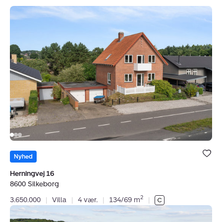
Villa:
Herningvej
16,
8600
Silkeborg
Bolig er ge
under dine
Nyhed
favoritter.
Herningvej 16
8600 Silkeborg
2
3.650.000
|
Villa
|
4 vær.
|
134/69 m
|
Villa: