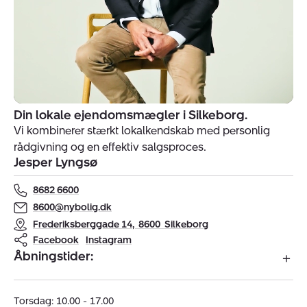
Din lokale ejendomsmægler i Silkeborg.
Indehavere
Vi kombinerer stærkt lokalkendskab med personlig
af
rådgivning og en effektiv salgsproces.
ejendomsmægler
Jesper Lyngsø
Nybolig
Silkeborg
8682 6600
8600@nybolig.dk
Frederiksberggade 14
,
8600
Silkeborg
Facebook
Instagram
Åbningstider:
Torsdag: 10.00 - 17.00