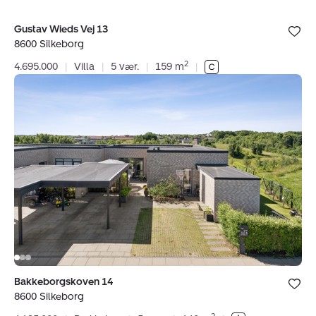
Bolig er ge
Gustav Wieds Vej 13
under dine
8600 Silkeborg
favoritter.
2
4.695.000
|
Villa
|
5 vær.
|
159 m
|
Rækkehus:
Bakkeborgskoven
14,
8600
Silkeborg
Bolig er ge
Bakkeborgskoven 14
under dine
8600 Silkeborg
favoritter.