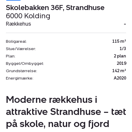
Skolebakken 36F, Strandhuse
6000 Kolding
Rækkehus
-
Boligareal:
115 m²
Stue/Værelser:
1/3
Plan:
2 plan
Bygget/Ombygget:
2019
Grundstørrelse:
142 m²
Energimærke:
A2020
Moderne rækkehus i
attraktive Strandhuse – tæt
på skole, natur og fjord