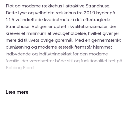
Flot og moderne rækkehus i attraktive Strandhuse.
Dette lyse og velholdte rækkehus fra 2019 byder på
115 velindrettede kvadratmeter i det eftertragtede
Strandhuse. Boligen er opført i kvalitetsmaterialer, der
kræver et minimum af vedligeholdelse, hvilket giver jer
mere tid til livets øvrige gøremål. Med en gennemtænkt
planløsning og moderne æstetik fremstår hjemmet
indbydende og indflytningsklart for den moderne
familie, der værdsætter både stil og funktionalitet tæt på
Kolding Fjord.
Indenfor venter en bolig, hvor hver kvadratmeter er
udnyttet optimalt uden spildplads. Stueplan fungerer
Udvid/skjul
som hjemmets naturlige samlingspunkt med et åbent
tekst
køkken-alrum, hvor hvide elementer og et stilrent
design skaber gode rammer om madlavningen. Fra
alrummet glider I ubesværet over i stuen, hvor de brede
glaspartier lukker dagslyset langt ind og skaber en