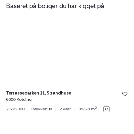
Baseret på boliger du har kigget på
Rækkehus:
R
Terrasseparken
Ba
11,
24
Strandhuse,
6
6000
Ko
Kolding
Terrasseparken 11, Strandhuse
6000 Kolding
N
2
2.595.000
|
Rækkehus
|
2 vær.
|
98/28 m
|
Ba
60
2.