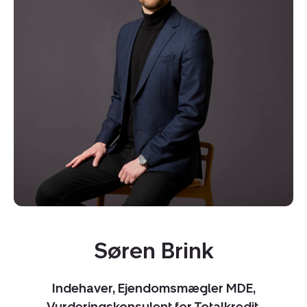
Kopier link
Søren Brink
Del via mail
Indehaver, Ejendomsmægler MDE,