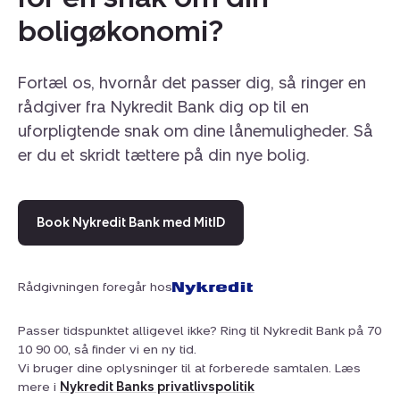
i kort afstand fra matriklen, hvilket gør morgenrutinen
boligøkonomi?
nem, mens både daginstitutioner og Lyshøjshallen nås
på få minutter til fods eller på cykel. Dagligdagens
indkøb klares nemt i nærområdet, og når lysten til en
Fortæl os, hvornår det passer dig, så ringer en
gåtur i skovens ro eller ved fjorden melder sig, ligger
rådgiver fra Nykredit Bank dig op til en
skov og Kolding Fjord lige i nærheden. Området
uforpligtende snak om dine lånemuligheder. Så
kombinerer ro og bekvemmelighed.
er du et skridt tættere på din nye bolig.
Book Nykredit Bank med MitID
Rådgivningen foregår hos
Passer tidspunktet alligevel ikke? Ring til Nykredit Bank på 70
10 90 00, så finder vi en ny tid.
Vi bruger dine oplysninger til at forberede samtalen. Læs
mere i
Nykredit Banks privatlivspolitik